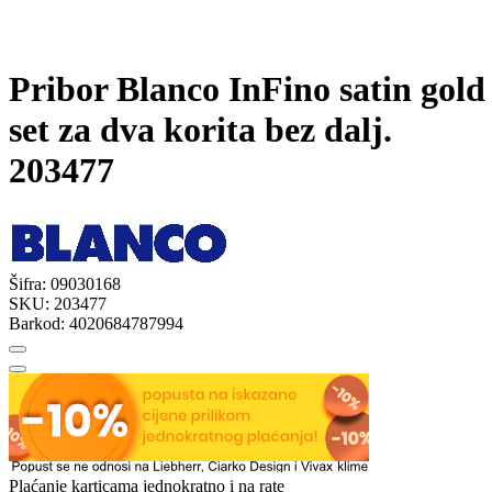
Pribor Blanco InFino satin gold
set za dva korita bez dalj.
203477
Šifra:
09030168
SKU:
203477
Barkod:
4020684787994
Plaćanje karticama jednokratno i na rate