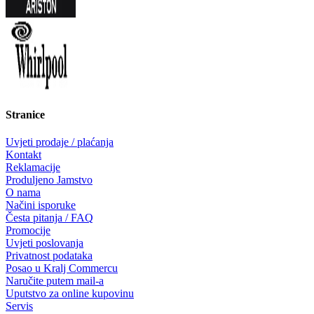
Stranice
Uvjeti prodaje / plaćanja
Kontakt
Reklamacije
Produljeno Jamstvo
O nama
Načini isporuke
Česta pitanja / FAQ
Promocije
Uvjeti poslovanja
Privatnost podataka
Posao u Kralj Commercu
Naručite putem mail-a
Uputstvo za online kupovinu
Servis