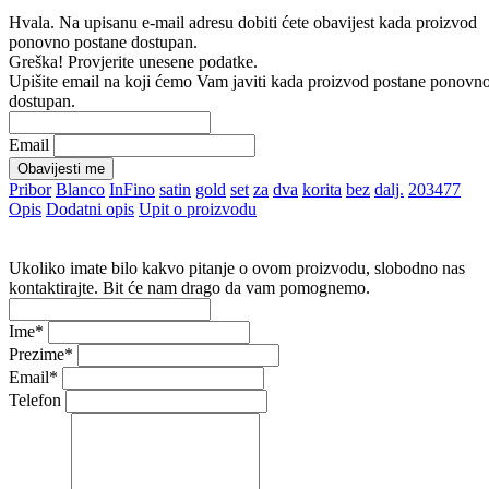
Hvala. Na upisanu e-mail adresu dobiti ćete obavijest kada proizvod
ponovno postane dostupan.
Greška! Provjerite unesene podatke.
Upišite email na koji ćemo Vam javiti kada proizvod postane ponovn
dostupan.
Email
Obavijesti me
Pribor
Blanco
InFino
satin
gold
set
za
dva
korita
bez
dalj.
203477
Opis
Dodatni opis
Upit o proizvodu
Ukoliko imate bilo kakvo pitanje o ovom proizvodu, slobodno nas
kontaktirajte. Bit će nam drago da vam pomognemo.
Ime
*
Prezime
*
Email
*
Telefon