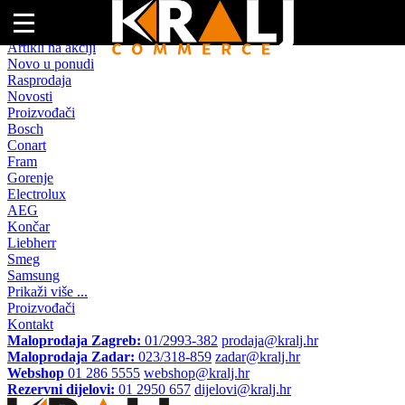
Naslovna
Artikli na akciji
Novo u ponudi
Rasprodaja
Novosti
Proizvođači
Bosch
Conart
Fram
Gorenje
Electrolux
AEG
Končar
Liebherr
Smeg
Samsung
Prikaži više ...
Proizvođači
Kontakt
Maloprodaja Zagreb:
01/2993-382
prodaja@kralj.hr
Maloprodaja Zadar:
023/318-859
zadar@kralj.hr
Webshop
01 286 5555
webshop@kralj.hr
Rezervni dijelovi:
01 2950 657
dijelovi@kralj.hr