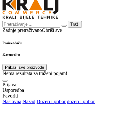
Traži
Zadnje pretraživano
Obriši sve
Proizvođači:
Kategorije:
Prikaži sve proizvode
Nema rezultata za traženi pojam!
Prijava
Usporedba
Favoriti
Naslovna
Nazad
Dozeri i pribor
dozeri i pribor