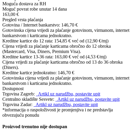
Moguća dostava za RH
Moguć povrat robe unutar 14 dana
163,00 €
Pregled vrsta plaćanja
Gotovina / Internet bankarstvo:
146,70 €
Gotovinska cijena vrijedi za plaćanje gotovinom, virmanom, internet
bankarstvom i karticama jednokratno.
Kreditne kartice do 12 rata:
154,85 €
već od (12,90 €/mj)
Cijena vrijedi za plaćanje karticama obročno do 12 obroka
(Mastercard, Visa, Diners, Premium Visa).
Kreditne kartice 13-36 rata:
163,00 €
već od (4,53 €/mj)
Cijena vrijedi za plaćanje karticama obročno od 13 do 36 obroka
(Diners).
Kreditne kartice jednokratno:
146,70 €
Gotovinska cijena vrijedi za plaćanje gotovinom, virmanom, internet
bankarstvom i karticama jednokratno.
Dostupnost
Trgovina Zagreb:
Artikl uz narudžbu, postavite upit
Centralno skladište Sesvete:
Artikl uz narudžbu, postavite upit
Trgovina Zadar:
Artikl uz narudžbu, postavite upit
*informacija o raspoloživosti je promjenjiva i ne predstavlja
obvezujuću ponudu
Proizvod trenutno nije dostupan