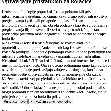
Upravljajte pristankom za kolačiće
Koristimo tehnologije poput kolačića za pohranu i/ili pristup
informacijama o uređaju. To činimo kako bismo poboljšali iskustvo
pregledavanja i prikazali prilagođene oglase. Pristanak na ove
tehnologije omogućit će nam obradu podataka kao što su ponašanje
pregledavanja ili jedinstveni ID-ovi na ovoj stranici. Nepristanak ili
povlačenje pristanka može negativno utjecati na određene značajke i
funkcije.
Marketinški servisi
Kolačići kojima se koriste alati koje
upotrebljavamo za poboljšanje korisničkog iskustva. Pomoću tih se
kolačića prikupljaju podaci o ponašanju korisnika te se pohranjuju rad
mjerenja uspješnosti marketinških kampanja i upravljanja njima.
Neophodni kolačići
Ti su kolačići nužni za rad internetske stranice i
nije ih moguće isključiti. Oni se obično pohranjuju samo kao odgovor
na vaše radnje koje predstavljaju zahtjev za uslugama, kao što su
promjene postavki privatnosti, prijava ili ispunjavanje obrazaca.
Možete postaviti svoj preglednik tako da blokira te kolačiće ili vas
obavještava o njima, ali neki dijelovi internetske stranice zbog toga
neće raditi. U tim se kolačićima ne pohranjuju osobni podaci, ali se
mogu pohraniti tehnički identifikatori za identifikaciju osobe, što je
primjerice potrebno za funkciju prijave na stranicu.
Prihvaćam sve
Prihvaćam samo neophodno