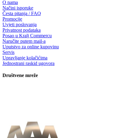
O nama
Načini isporuke
Česta pitanja / FAQ
Promocije
Uvjeti poslovanja
Privatnost podataka
Posao u Kralj Commercu
Naručite putem mail-a
Uputstvo za online kupovinu
Servis
Upravljanje kolačićima
Jednostrani raskid ugovora
Društvene mreže