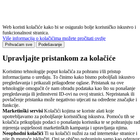
Web koristi kolačiće kako bi se osiguralo bolje korisničko iskustvo i
funkcionalnost stranica.
Više informacija o kolačićima možete pročitati ovdje
Prihvaćam sve
Podešavanje
Upravljajte pristankom za kolačiće
Koristimo tehnologije poput kolačića za pohranu i/ili pristup
informacijama o uređaju. To činimo kako bismo poboljšali iskustvo
pregledavanja i prikazali prilagođene oglase. Pristanak na ove
tehnologije omogućit će nam obradu podataka kao što su ponašanje
pregledavanja ili jedinstveni ID-ovi na ovoj stranici. Nepristanak ili
povlačenje pristanka može negativno utjecati na određene značajke i
funkcije.
Marketinški servisi
Kolačići kojima se koriste alati koje
upotrebljavamo za poboljšanje korisničkog iskustva. Pomoću tih se
kolačića prikupljaju podaci o ponašanju korisnika te se pohranjuju rad
mjerenja uspješnosti marketinških kampanja i upravljanja njima.
Neophodni kolačići
Ti su kolačići nužni za rad internetske stranice i
nije ih moguće isključiti. Oni se obično pohranjuju samo kao odgovor