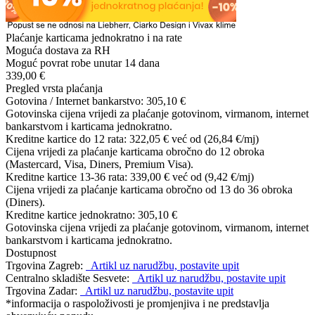
Plaćanje karticama jednokratno i na rate
Moguća dostava za RH
Moguć povrat robe unutar 14 dana
339,00 €
Pregled vrsta plaćanja
Gotovina / Internet bankarstvo:
305,10 €
Gotovinska cijena vrijedi za plaćanje gotovinom, virmanom, internet
bankarstvom i karticama jednokratno.
Kreditne kartice do 12 rata:
322,05 €
već od (26,84 €/mj)
Cijena vrijedi za plaćanje karticama obročno do 12 obroka
(Mastercard, Visa, Diners, Premium Visa).
Kreditne kartice 13-36 rata:
339,00 €
već od (9,42 €/mj)
Cijena vrijedi za plaćanje karticama obročno od 13 do 36 obroka
(Diners).
Kreditne kartice jednokratno:
305,10 €
Gotovinska cijena vrijedi za plaćanje gotovinom, virmanom, internet
bankarstvom i karticama jednokratno.
Dostupnost
Trgovina Zagreb:
Artikl uz narudžbu, postavite upit
Centralno skladište Sesvete:
Artikl uz narudžbu, postavite upit
Trgovina Zadar:
Artikl uz narudžbu, postavite upit
*informacija o raspoloživosti je promjenjiva i ne predstavlja