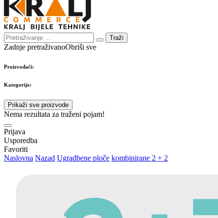
Traži
Zadnje pretraživano
Obriši sve
Proizvođači:
Kategorije:
Prikaži sve proizvode
Nema rezultata za traženi pojam!
Prijava
Usporedba
Favoriti
Naslovna
Nazad
Ugradbene ploče
kombinirane 2 + 2