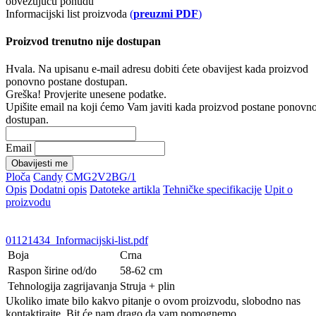
obvezujuću ponudu
Informacijski list proizvoda
(
preuzmi PDF
)
Proizvod trenutno nije dostupan
Hvala. Na upisanu e-mail adresu dobiti ćete obavijest kada proizvod
ponovno postane dostupan.
Greška! Provjerite unesene podatke.
Upišite email na koji ćemo Vam javiti kada proizvod postane ponovn
dostupan.
Email
Obavijesti me
Ploča
Candy
CMG2V2BG/1
Opis
Dodatni opis
Datoteke artikla
Tehničke specifikacije
Upit o
proizvodu
01121434_Informacijski-list.pdf
Boja
Crna
Raspon širine od/do
58-62 cm
Tehnologija zagrijavanja
Struja + plin
Ukoliko imate bilo kakvo pitanje o ovom proizvodu, slobodno nas
kontaktirajte. Bit će nam drago da vam pomognemo.