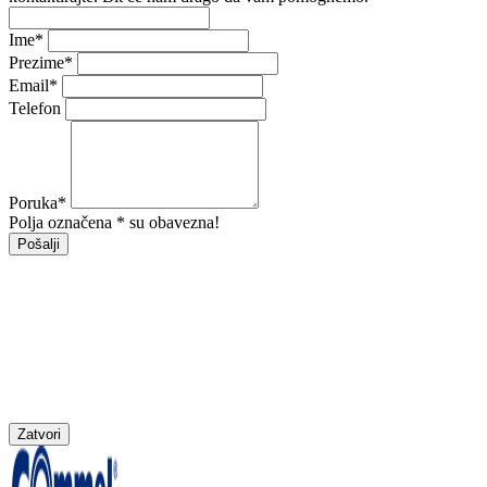
Ime
*
Prezime
*
Email
*
Telefon
Poruka
*
Polja označena * su obavezna!
Pošalji
Zatvori