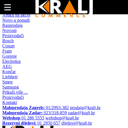
Naslovna
Artikli na akciji
Novo u ponudi
Rasprodaja
Novosti
Proizvođači
Bosch
Conart
Fram
Gorenje
Electrolux
AEG
Končar
Liebherr
Smeg
Samsung
Prikaži više ...
Proizvođači
Kontakt
Maloprodaja Zagreb:
01/2993-382
prodaja@kralj.hr
Maloprodaja Zadar:
023/318-859
zadar@kralj.hr
Webshop
01 286 5555
webshop@kralj.hr
Rezervni dijelovi:
01 2950 657
dijelovi@kralj.hr