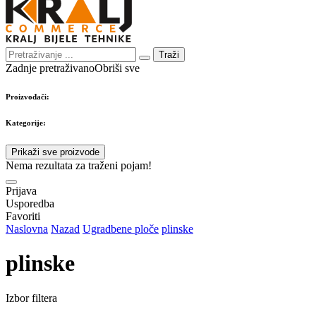
Traži
Zadnje pretraživano
Obriši sve
Proizvođači:
Kategorije:
Prikaži sve proizvode
Nema rezultata za traženi pojam!
Prijava
Usporedba
Favoriti
Naslovna
Nazad
Ugradbene ploče
plinske
plinske
Izbor filtera