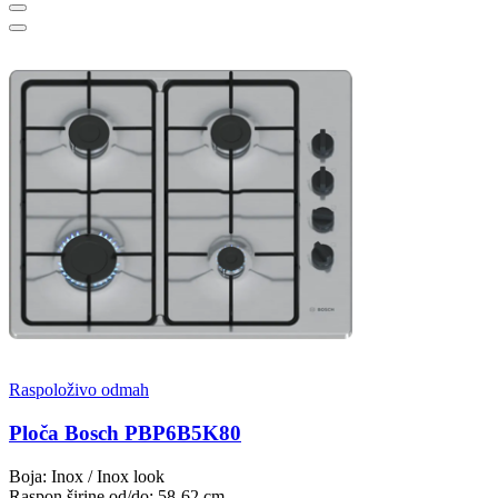
Raspoloživo odmah
Ploča Bosch PBP6B5K80
Boja: Inox / Inox look
Raspon širine od/do: 58-62 cm