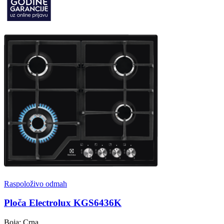
Raspoloživo odmah
Ploča Electrolux KGS6436K
Boja: Crna