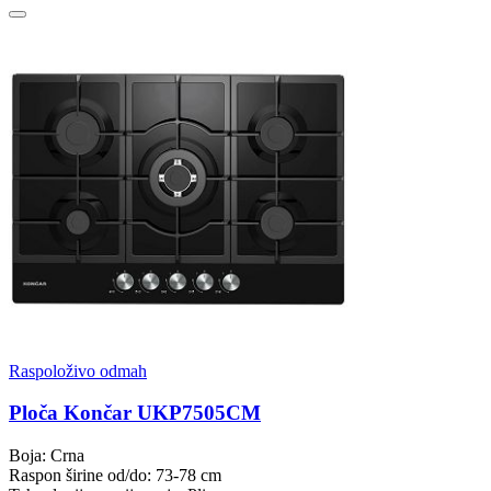
Raspoloživo odmah
Ploča Končar UKP7505CM
Boja: Crna
Raspon širine od/do: 73-78 cm