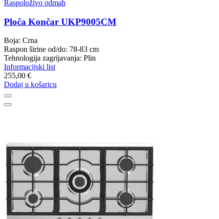
Raspoloživo odmah
Ploča Končar UKP9005CM
Boja: Crna
Raspon širine od/do: 78-83 cm
Tehnologija zagrijavanja: Plin
Informacijski list
255,00 €
Dodaj u košaricu