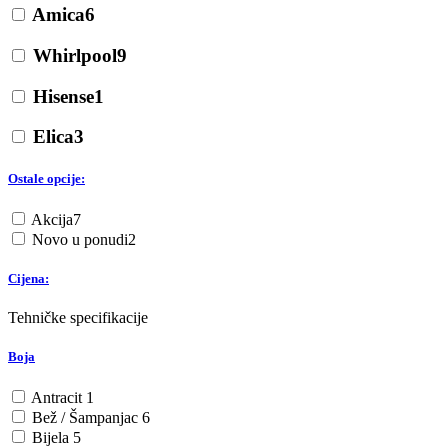
Amica
6
Whirlpool
9
Hisense
1
Elica
3
Ostale opcije:
Akcija
7
Novo u ponudi
2
Cijena:
Tehničke specifikacije
Boja
Antracit
1
Bež / Šampanjac
6
Bijela
5