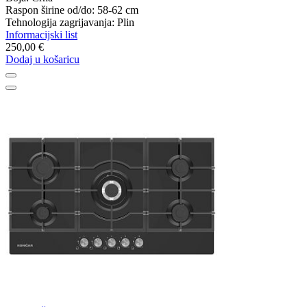
Raspon širine od/do: 58-62 cm
Tehnologija zagrijavanja: Plin
Informacijski list
250,00 €
Dodaj u košaricu