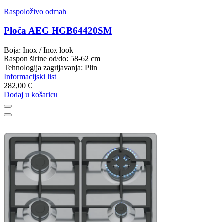
Raspoloživo odmah
Ploča AEG HGB64420SM
Boja: Inox / Inox look
Raspon širine od/do: 58-62 cm
Tehnologija zagrijavanja: Plin
Informacijski list
282,00 €
Dodaj u košaricu