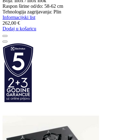
Boja: Inox / Inox look
Raspon širine od/do: 58-62 cm
Tehnologija zagrijavanja: Plin
Informacijski list
262,00 €
Dodaj u košaricu