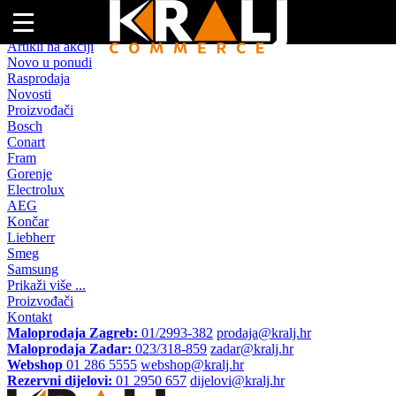
Naslovna
Artikli na akciji
Novo u ponudi
Rasprodaja
Novosti
Proizvođači
Bosch
Conart
Fram
Gorenje
Electrolux
AEG
Končar
Liebherr
Smeg
Samsung
Prikaži više ...
Proizvođači
Kontakt
Maloprodaja Zagreb:
01/2993-382
prodaja@kralj.hr
Maloprodaja Zadar:
023/318-859
zadar@kralj.hr
Webshop
01 286 5555
webshop@kralj.hr
Rezervni dijelovi:
01 2950 657
dijelovi@kralj.hr