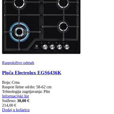
Raspoloživo odmah
Ploča Electrolux EGS6436K
Boja: Crna
Raspon širine od/do: 58-62 cm
Tehnologija zagrijavanja: Plin
Informacijski list
Sniženo:
30,00 €
214,00 €
Dodaj u košaricu