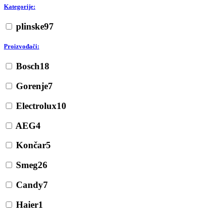
Kategorije:
plinske
97
Proizvođači:
Bosch
18
Gorenje
7
Electrolux
10
AEG
4
Končar
5
Smeg
26
Candy
7
Haier
1