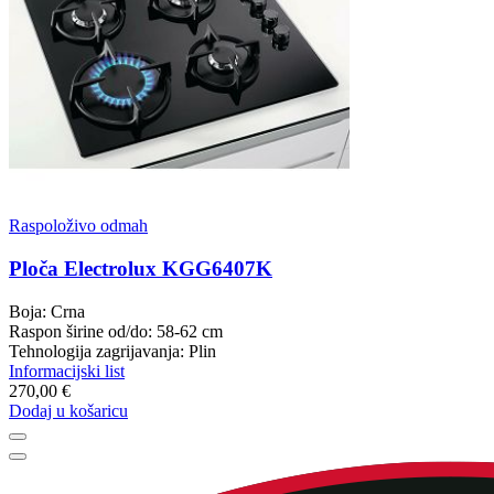
Raspoloživo odmah
Ploča Electrolux KGG6407K
Boja: Crna
Raspon širine od/do: 58-62 cm
Tehnologija zagrijavanja: Plin
Informacijski list
270,00 €
Dodaj u košaricu