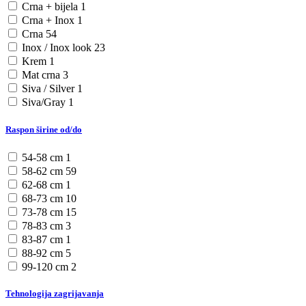
Crna + bijela
1
Crna + Inox
1
Crna
54
Inox / Inox look
23
Krem
1
Mat crna
3
Siva / Silver
1
Siva/Gray
1
Raspon širine od/do
54-58 cm
1
58-62 cm
59
62-68 cm
1
68-73 cm
10
73-78 cm
15
78-83 cm
3
83-87 cm
1
88-92 cm
5
99-120 cm
2
Tehnologija zagrijavanja