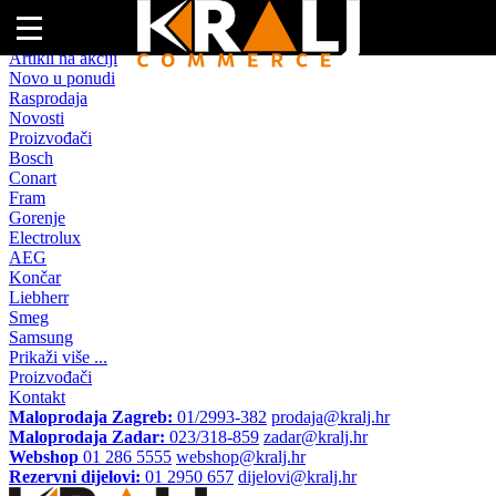
Naslovna
Artikli na akciji
Novo u ponudi
Rasprodaja
Novosti
Proizvođači
Bosch
Conart
Fram
Gorenje
Electrolux
AEG
Končar
Liebherr
Smeg
Samsung
Prikaži više ...
Proizvođači
Kontakt
Maloprodaja Zagreb:
01/2993-382
prodaja@kralj.hr
Maloprodaja Zadar:
023/318-859
zadar@kralj.hr
Webshop
01 286 5555
webshop@kralj.hr
Rezervni dijelovi:
01 2950 657
dijelovi@kralj.hr