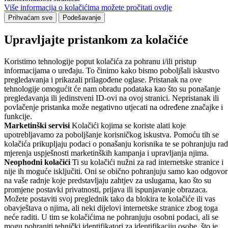
Više informacija o kolačićima možete pročitati ovdje
Prihvaćam sve
Podešavanje
Upravljajte pristankom za kolačiće
Koristimo tehnologije poput kolačića za pohranu i/ili pristup
informacijama o uređaju. To činimo kako bismo poboljšali iskustvo
pregledavanja i prikazali prilagođene oglase. Pristanak na ove
tehnologije omogućit će nam obradu podataka kao što su ponašanje
pregledavanja ili jedinstveni ID-ovi na ovoj stranici. Nepristanak ili
povlačenje pristanka može negativno utjecati na određene značajke i
funkcije.
Marketinški servisi
Kolačići kojima se koriste alati koje
upotrebljavamo za poboljšanje korisničkog iskustva. Pomoću tih se
kolačića prikupljaju podaci o ponašanju korisnika te se pohranjuju rad
mjerenja uspješnosti marketinških kampanja i upravljanja njima.
Neophodni kolačići
Ti su kolačići nužni za rad internetske stranice i
nije ih moguće isključiti. Oni se obično pohranjuju samo kao odgovor
na vaše radnje koje predstavljaju zahtjev za uslugama, kao što su
promjene postavki privatnosti, prijava ili ispunjavanje obrazaca.
Možete postaviti svoj preglednik tako da blokira te kolačiće ili vas
obavještava o njima, ali neki dijelovi internetske stranice zbog toga
neće raditi. U tim se kolačićima ne pohranjuju osobni podaci, ali se
mogu pohraniti tehnički identifikatori za identifikaciju osobe, što je