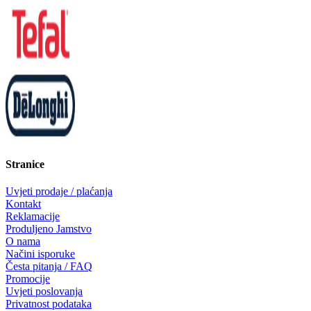
Stranice
Uvjeti prodaje / plaćanja
Kontakt
Reklamacije
Produljeno Jamstvo
O nama
Načini isporuke
Česta pitanja / FAQ
Promocije
Uvjeti poslovanja
Privatnost podataka