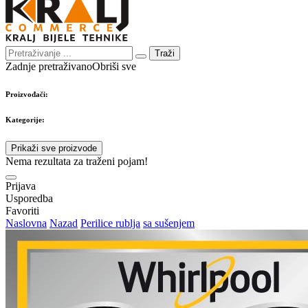
Traži
Zadnje pretraživano
Obriši sve
Proizvođači:
Kategorije:
Prikaži sve proizvode
Nema rezultata za traženi pojam!
Prijava
Usporedba
Favoriti
Naslovna
Nazad
Perilice rublja
sa sušenjem