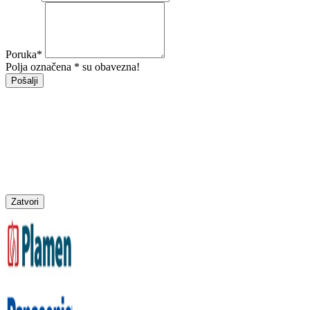
Poruka
*
Polja označena * su obavezna!
Pošalji
Zatvori