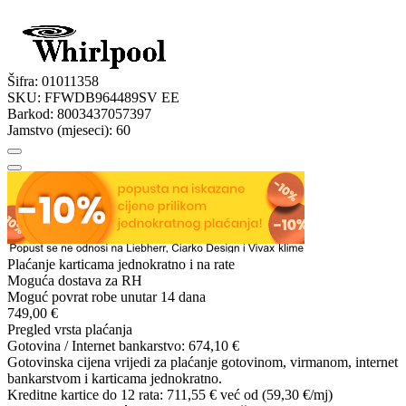
Šifra:
01011358
SKU:
FFWDB964489SV EE
Barkod:
8003437057397
Jamstvo (mjeseci):
60
Plaćanje karticama jednokratno i na rate
Moguća dostava za RH
Moguć povrat robe unutar 14 dana
749,00 €
Pregled vrsta plaćanja
Gotovina / Internet bankarstvo:
674,10 €
Gotovinska cijena vrijedi za plaćanje gotovinom, virmanom, internet
bankarstvom i karticama jednokratno.
Kreditne kartice do 12 rata:
711,55 €
već od (59,30 €/mj)