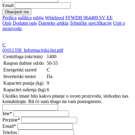
Email
Obavijesti me
Perilica
sušilica
rublja
Whirlpool
FFWDB 964489 SV EE
Opis
Dodatni opis
Datoteke artikla
Tehničke specifikacije
Upit o
proizvodu
C
01011358_Informacijski-list.pdf
Centrifuga (okr/min)
1400
Raspon dubine od/do
50-55
Energetski razred
C
Inverterski motor
Da
Kapacitet pranja (kg)
9
Kapacitet sušenja (kg)
6
Ukoliko imate bilo kakvo pitanje o ovom proizvodu, slobodno nas
kontaktirajte. Bit će nam drago da vam pomognemo.
Ime
*
Prezime
*
Email
*
Telefon