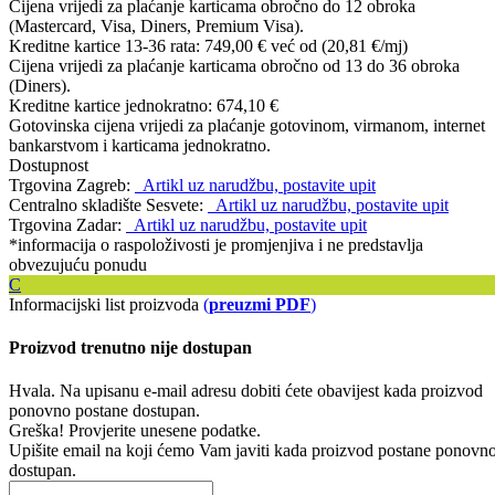
Cijena vrijedi za plaćanje karticama obročno do 12 obroka
(Mastercard, Visa, Diners, Premium Visa).
Kreditne kartice 13-36 rata:
749,00 €
već od (20,81 €/mj)
Cijena vrijedi za plaćanje karticama obročno od 13 do 36 obroka
(Diners).
Kreditne kartice jednokratno:
674,10 €
Gotovinska cijena vrijedi za plaćanje gotovinom, virmanom, internet
bankarstvom i karticama jednokratno.
Dostupnost
Trgovina Zagreb:
Artikl uz narudžbu, postavite upit
Centralno skladište Sesvete:
Artikl uz narudžbu, postavite upit
Trgovina Zadar:
Artikl uz narudžbu, postavite upit
*informacija o raspoloživosti je promjenjiva i ne predstavlja
obvezujuću ponudu
C
Informacijski list proizvoda
(
preuzmi PDF
)
Proizvod trenutno nije dostupan
Hvala. Na upisanu e-mail adresu dobiti ćete obavijest kada proizvod
ponovno postane dostupan.
Greška! Provjerite unesene podatke.
Upišite email na koji ćemo Vam javiti kada proizvod postane ponovn
dostupan.