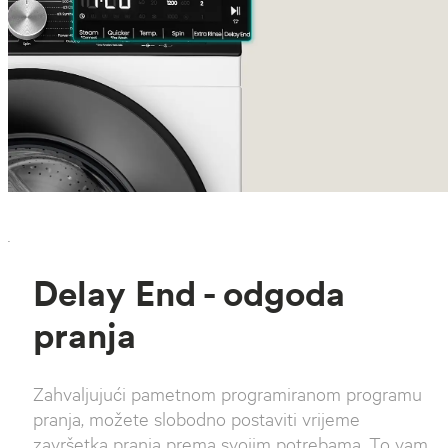
`
Delay End - odgoda
pranja
Zahvaljujući pametnom programiranom programu
pranja, možete slobodno postaviti vrijeme
završetka pranja prema svojim potrebama. To vam