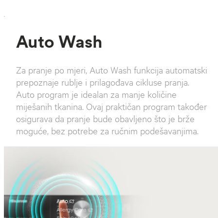
`
Auto Wash
Za pranje po mjeri, Auto Wash funkcija automatski
prepoznaje rublje i prilagođava cikluse pranja.
Auto program je idealan za manje količine
miješanih tkanina. Ovaj praktičan program također
osigurava da pranje bude obavljeno što je brže
moguće, bez potrebe za ručnim podešavanjima.