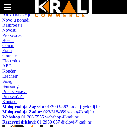
Naslovna
Artikli na akciji
Novo u ponudi
Rasprodaja
Novosti
Proizvođači
Bosch
Conart
Fram
Gorenje
Electrolux
AEG
Končar
Liebherr
Smeg
Samsung
Prikaži više ...
Proizvođači
Kontakt
Maloprodaja Zagreb:
01/2993-382
prodaja@kralj.hr
Maloprodaja Zadar:
023/318-859
zadar@kralj.hr
Webshop
01 286 5555
webshop@kralj.hr
Rezervni dijelovi:
01 2950 657
dijelovi@kralj.hr