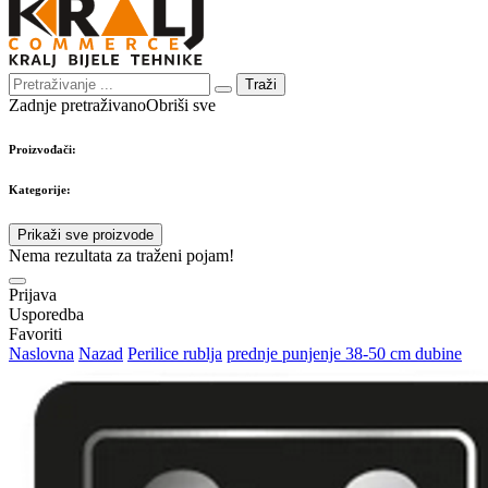
Traži
Zadnje pretraživano
Obriši sve
Proizvođači:
Kategorije:
Prikaži sve proizvode
Nema rezultata za traženi pojam!
Prijava
Usporedba
Favoriti
Naslovna
Nazad
Perilice rublja
prednje punjenje 38-50 cm dubine