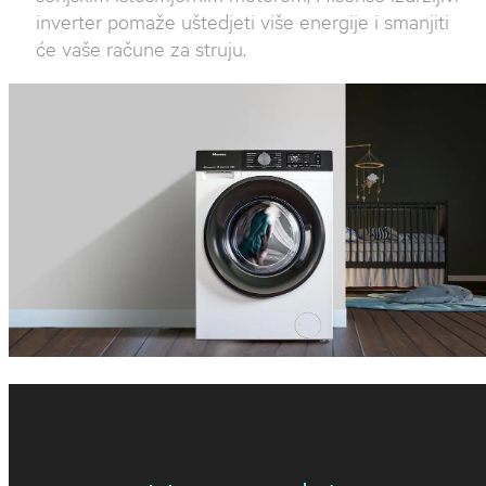
inverter pomaže uštedjeti više energije i smanjiti
će vaše račune za struju.