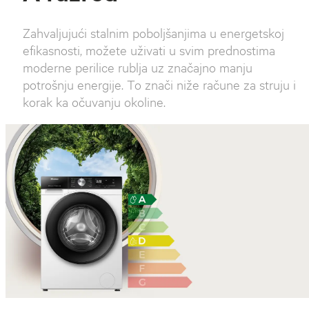
Zahvaljujući stalnim poboljšanjima u energetskoj
efikasnosti, možete uživati u svim prednostima
moderne perilice rublja uz značajno manju
potrošnju energije. To znači niže račune za struju i
korak ka očuvanju okoline.