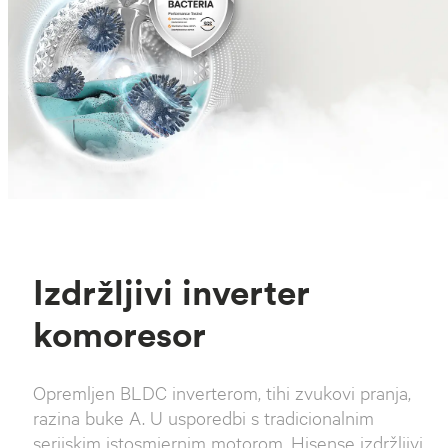
Izdržljivi inverter
komoresor
Opremljen BLDC inverterom, tihi zvukovi pranja,
razina buke A. U usporedbi s tradicionalnim
serijskim istosmjernim motorom, Hisense izdržljivi