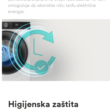
omogućuje da iskoristite nižu tarifu električne
energije.
Higijenska zaštita