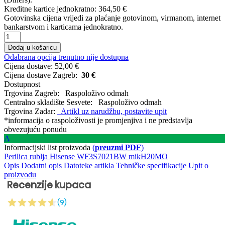
Kreditne kartice jednokratno:
364,50 €
Gotovinska cijena vrijedi za plaćanje gotovinom, virmanom, internet
bankarstvom i karticama jednokratno.
Dodaj u košaricu
Odabrana opcija trenutno nije dostupna
Cijena dostave:
52,00 €
Cijena dostave Zagreb:
30 €
Dostupnost
Trgovina Zagreb:
Raspoloživo odmah
Centralno skladište Sesvete:
Raspoloživo odmah
Trgovina Zadar:
Artikl uz narudžbu, postavite upit
*informacija o raspoloživosti je promjenjiva i ne predstavlja
obvezujuću ponudu
A
Informacijski list proizvoda
(
preuzmi PDF
)
Perilica
rublja
Hisense
WF3S7021BW
mikH20MO
Opis
Dodatni opis
Datoteke artikla
Tehničke specifikacije
Upit o
proizvodu
Recenzije kupaca
(9)