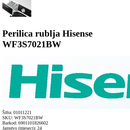
Perilica rublja Hisense
WF3S7021BW
Šifra:
01011221
SKU:
WF3S7021BW
Barkod:
6901101826602
Jamstvo (mjeseci):
24