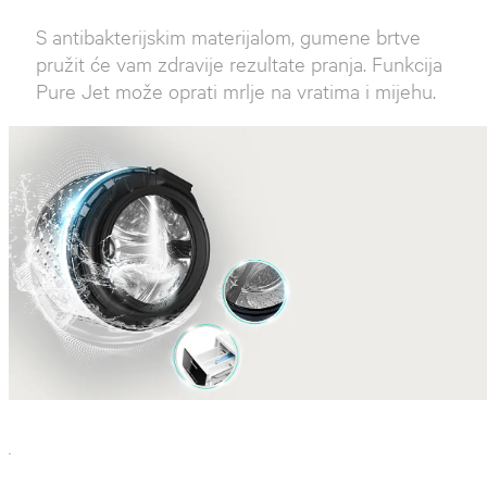
S antibakterijskim materijalom, gumene brtve
pružit će vam zdravije rezultate pranja. Funkcija
Pure Jet može oprati mrlje na vratima i mijehu.
`