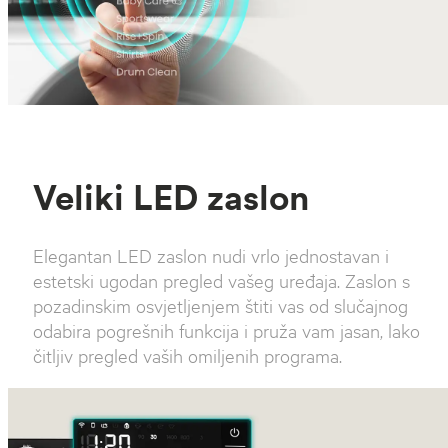
Veliki LED zaslon
Elegantan LED zaslon nudi vrlo jednostavan i
estetski ugodan pregled vašeg uređaja. Zaslon s
pozadinskim osvjetljenjem štiti vas od slučajnog
odabira pogrešnih funkcija i pruža vam jasan, lako
čitljiv pregled vaših omiljenih programa.