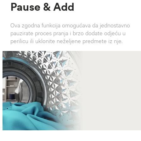
Pause & Add
Ova zgodna funkcija omogućava da jednostavno
pauzirate proces pranja i brzo dodate odjeću u
perilicu ili uklonite neželjene predmete iz nje.