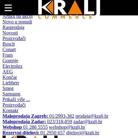
Naslovna
Artikli na akciji
Novo u ponudi
Rasprodaja
Novosti
Proizvođači
Bosch
Conart
Fram
Gorenje
Electrolux
AEG
Končar
Liebherr
Smeg
Samsung
Prikaži više ...
Proizvođači
Kontakt
Maloprodaja Zagreb:
01/2993-382
prodaja@kralj.hr
Maloprodaja Zadar:
023/318-859
zadar@kralj.hr
Webshop
01 286 5555
webshop@kralj.hr
Rezervni dijelovi:
01 2950 657
dijelovi@kralj.hr