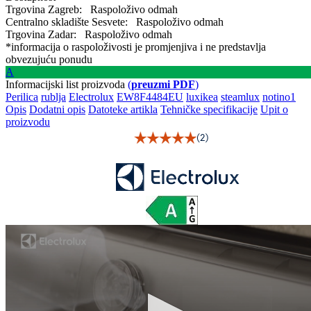
Trgovina Zagreb:
Raspoloživo odmah
Centralno skladište Sesvete:
Raspoloživo odmah
Trgovina Zadar:
Raspoloživo odmah
*informacija o raspoloživosti je promjenjiva i ne predstavlja
obvezujuću ponudu
A
Informacijski list proizvoda
(
preuzmi PDF
)
Perilica
rublja
Electrolux
EW8F4484EU
luxikea
steamlux
notino1
Opis
Dodatni opis
Datoteke artikla
Tehničke specifikacije
Upit o
proizvodu
(2)