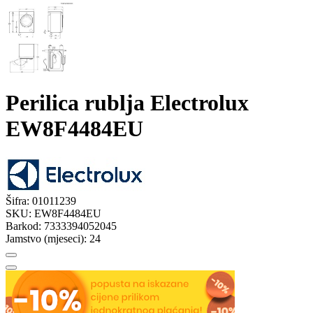
Perilica rublja Electrolux
EW8F4484EU
Šifra:
01011239
SKU:
EW8F4484EU
Barkod:
7333394052045
Jamstvo (mjeseci):
24