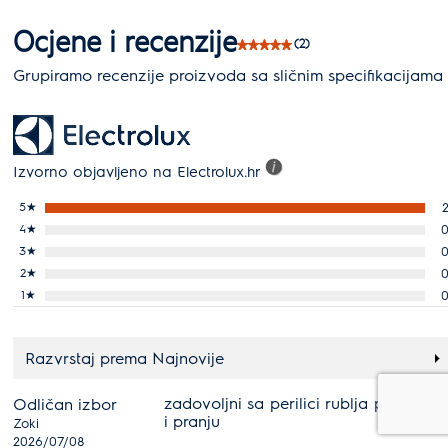
Ocjene i recenzije
(2)
Grupiramo recenzije proizvoda sa sličnim specifikacijama
Izvorno objavljeno na Electrolux.hr
5
★
4
★
3
★
2
★
1
★
Razvrstaj prema Najnovije
zadovoljni sa perilici rublja po količin
Odličan izbor
i pranju
Zoki
2026/07/08