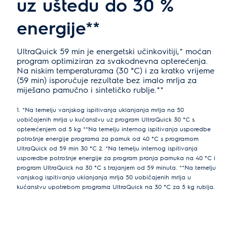
uz uštedu do 30 %
energije**
UltraQuick 59 min je energetski učinkovitiji,* moćan
program optimiziran za svakodnevna opterećenja.
Na niskim temperaturama (30 °C) i za kratko vrijeme
(59 min) isporučuje rezultate bez imalo mrlja za
miješano pamučno i sintetičko rublje.**
1. *Na temelju vanjskog ispitivanja uklanjanja mrlja na 50
uobičajenih mrlja u kućanstvu uz program UltraQuick 30 °C s
opterećenjem od 5 kg **Na temelju internog ispitivanja usporedbe
potrošnje energije programa za pamuk od 40 °C s programom
UltraQuick od 59 min 30 °C 2. *Na temelju internog ispitivanja
usporedbe potrošnje energije za program pranja pamuka na 40 °C i
program UltraQuick na 30 °C s trajanjem od 59 minuta. **Na temelju
vanjskog ispitivanja uklanjanja mrlja 50 uobičajenih mrlja u
kućanstvu upotrebom programa UltraQuick na 30 °C za 5 kg rublja.