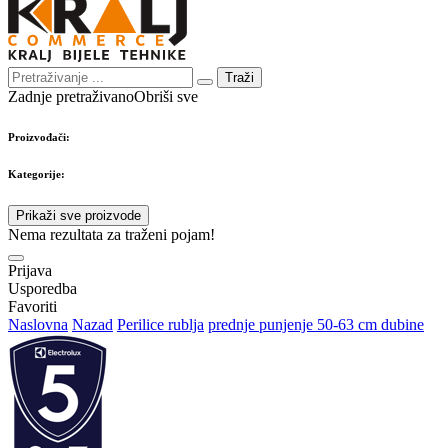
Traži
Zadnje pretraživano
Obriši sve
Proizvođači:
Kategorije:
Prikaži sve proizvode
Nema rezultata za traženi pojam!
Prijava
Usporedba
Favoriti
Naslovna
Nazad
Perilice rublja
prednje punjenje 50-63 cm dubine