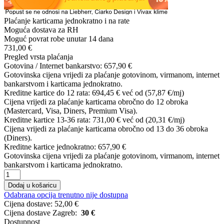
Plaćanje karticama jednokratno i na rate
Moguća dostava za RH
Moguć povrat robe unutar 14 dana
731,00 €
Pregled vrsta plaćanja
Gotovina / Internet bankarstvo:
657,90 €
Gotovinska cijena vrijedi za plaćanje gotovinom, virmanom, internet
bankarstvom i karticama jednokratno.
Kreditne kartice do 12 rata:
694,45 €
već od (57,87 €/mj)
Cijena vrijedi za plaćanje karticama obročno do 12 obroka
(Mastercard, Visa, Diners, Premium Visa).
Kreditne kartice 13-36 rata:
731,00 €
već od (20,31 €/mj)
Cijena vrijedi za plaćanje karticama obročno od 13 do 36 obroka
(Diners).
Kreditne kartice jednokratno:
657,90 €
Gotovinska cijena vrijedi za plaćanje gotovinom, virmanom, internet
bankarstvom i karticama jednokratno.
Dodaj u košaricu
Odabrana opcija trenutno nije dostupna
Cijena dostave:
52,00 €
Cijena dostave Zagreb:
30 €
Dostupnost