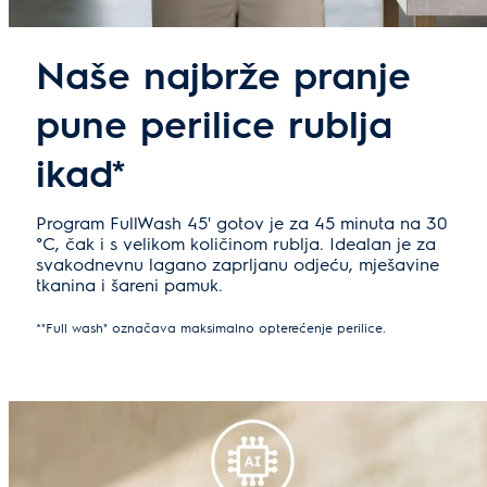
Naše najbrže pranje
pune perilice rublja
ikad*
Program FullWash 45' gotov je za 45 minuta na 30
°C, čak i s velikom količinom rublja. Idealan je za
svakodnevnu lagano zaprljanu odjeću, mješavine
tkanina i šareni pamuk.
*"Full wash" označava maksimalno opterećenje perilice.