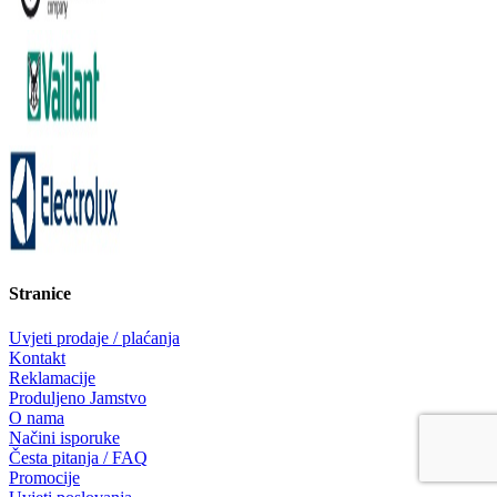
Stranice
Uvjeti prodaje / plaćanja
Kontakt
Reklamacije
Produljeno Jamstvo
O nama
Načini isporuke
Česta pitanja / FAQ
Promocije