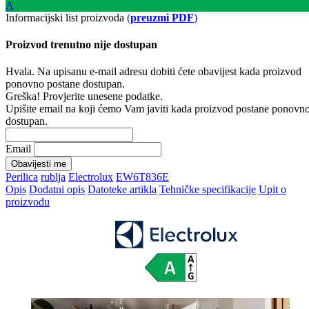
A
Informacijski list proizvoda
(
preuzmi PDF
)
Proizvod trenutno nije dostupan
Hvala. Na upisanu e-mail adresu dobiti ćete obavijest kada proizvod
ponovno postane dostupan.
Greška! Provjerite unesene podatke.
Upišite email na koji ćemo Vam javiti kada proizvod postane ponovn
dostupan.
Email
Obavijesti me
Perilica
rublja
Electrolux
EW6T836E
Opis
Dodatni opis
Datoteke artikla
Tehničke specifikacije
Upit o
proizvodu