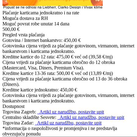
Plaćanje karticama jednokratno i na rate
Moguća dostava za RH
Moguć povrat robe unutar 14 dana
500,00 €
Pregled vrsta plaćanja
Gotovina / Internet bankarstvo:
450,00 €
Gotovinska cijena vrijedi za plaćanje gotovinom, virmanom, internet
bankarstvom i karticama jednokratno.
Kreditne kartice do 12 rata:
475,00 €
već od (39,58 €/mj)
Cijena vrijedi za plaćanje karticama obročno do 12 obroka
(Mastercard, Visa, Diners, Premium Visa).
Kreditne kartice 13-36 rata:
500,00 €
već od (13,89 €/mj)
Cijena vrijedi za plaćanje karticama obročno od 13 do 36 obroka
(Diners).
Kreditne kartice jednokratno:
450,00 €
Gotovinska cijena vrijedi za plaćanje gotovinom, virmanom, internet
bankarstvom i karticama jednokratno.
Dostupnost
Trgovina Zagreb:
Artikl uz narudžbu, postavite upit
Centralno skladište Sesvete:
Artikl uz narudžbu, postavite upit
Trgovina Zadar:
Artikl uz narudžbu, postavite upit
*informacija o raspoloživosti je promjenjiva i ne predstavlja
obvezujuću ponudu