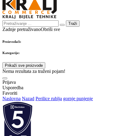
Traži
Zadnje pretraživano
Obriši sve
Proizvođači:
Kategorije:
Prikaži sve proizvode
Nema rezultata za traženi pojam!
Prijava
Usporedba
Favoriti
Naslovna
Nazad
Perilice rublja
gornje punjenje