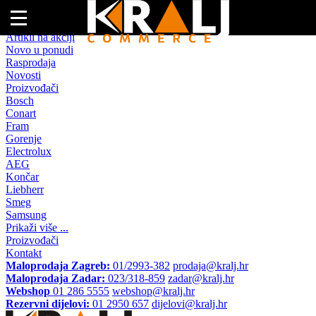
Naslovna
Artikli na akciji
Novo u ponudi
Rasprodaja
Novosti
Proizvođači
Bosch
Conart
Fram
Gorenje
Electrolux
AEG
Končar
Liebherr
Smeg
Samsung
Prikaži više ...
Proizvođači
Kontakt
Maloprodaja Zagreb:
01/2993-382
prodaja@kralj.hr
Maloprodaja Zadar:
023/318-859
zadar@kralj.hr
Webshop
01 286 5555
webshop@kralj.hr
Rezervni dijelovi:
01 2950 657
dijelovi@kralj.hr