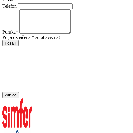
Telefon
Poruka
*
Polja označena * su obavezna!
Pošalji
Zatvori