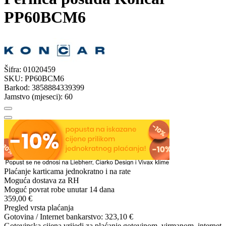
PP60BCM6
Šifra:
01020459
SKU:
PP60BCM6
Barkod:
3858884339399
Jamstvo (mjeseci):
60
Plaćanje karticama jednokratno i na rate
Moguća dostava za RH
Moguć povrat robe unutar 14 dana
359,00 €
Pregled vrsta plaćanja
Gotovina / Internet bankarstvo:
323,10 €
Gotovinska cijena vrijedi za plaćanje gotovinom, virmanom, internet