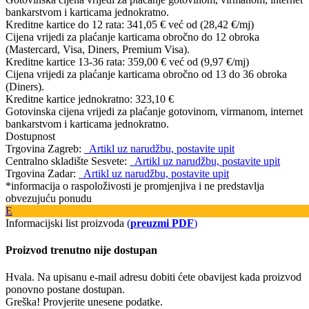
bankarstvom i karticama jednokratno.
Kreditne kartice do 12 rata:
341,05 €
već od (28,42 €/mj)
Cijena vrijedi za plaćanje karticama obročno do 12 obroka
(Mastercard, Visa, Diners, Premium Visa).
Kreditne kartice 13-36 rata:
359,00 €
već od (9,97 €/mj)
Cijena vrijedi za plaćanje karticama obročno od 13 do 36 obroka
(Diners).
Kreditne kartice jednokratno:
323,10 €
Gotovinska cijena vrijedi za plaćanje gotovinom, virmanom, internet
bankarstvom i karticama jednokratno.
Dostupnost
Trgovina Zagreb:
Artikl uz narudžbu, postavite upit
Centralno skladište Sesvete:
Artikl uz narudžbu, postavite upit
Trgovina Zadar:
Artikl uz narudžbu, postavite upit
*informacija o raspoloživosti je promjenjiva i ne predstavlja
obvezujuću ponudu
E
Informacijski list proizvoda
(
preuzmi PDF
)
Proizvod trenutno nije dostupan
Hvala. Na upisanu e-mail adresu dobiti ćete obavijest kada proizvod
ponovno postane dostupan.
Greška! Provjerite unesene podatke.