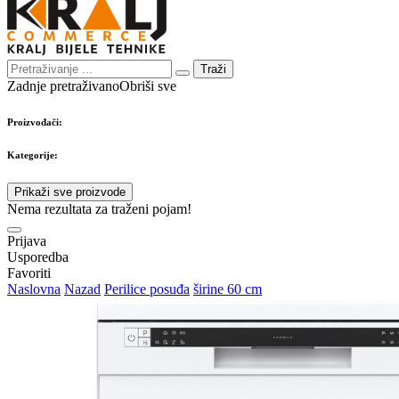
Traži
Zadnje pretraživano
Obriši sve
Proizvođači:
Kategorije:
Prikaži sve proizvode
Nema rezultata za traženi pojam!
Prijava
Usporedba
Favoriti
Naslovna
Nazad
Perilice posuđa
širine 60 cm