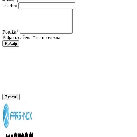
Telefon
Poruka
*
Polja označena * su obavezna!
Pošalji
Zatvori