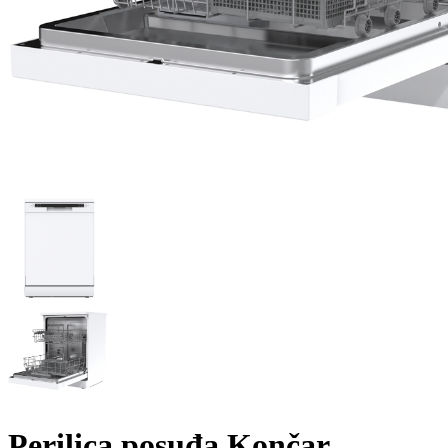
Perilica posuđa Končar