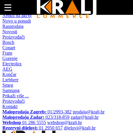
Naslovna
Artikli na akciji
Novo u ponudi
Rasprodaja
Novosti
Proizvođači
Bosch
Conart
Fram
Gorenje
Electrolux
AEG
Končar
Liebherr
Smeg
Samsung
Prikaži više ...
Proizvođači
Kontakt
Maloprodaja Zagreb:
01/2993-382
prodaja@kralj.hr
Maloprodaja Zadar:
023/318-859
zadar@kralj.hr
Webshop
01 286 5555
webshop@kralj.hr
Rezervni dijelovi:
01 2950 657
dijelovi@kralj.hr