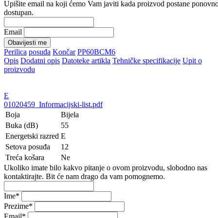
Upišite email na koji ćemo Vam javiti kada proizvod postane ponovn
dostupan.
Email
Obavijesti me
Perilica
posuđa
Končar
PP60BCM6
Opis
Dodatni opis
Datoteke artikla
Tehničke specifikacije
Upit o
proizvodu
E
01020459_Informacijski-list.pdf
Boja
Bijela
Buka (dB)
55
Energetski razred
E
Setova posuđa
12
Treća košara
Ne
Ukoliko imate bilo kakvo pitanje o ovom proizvodu, slobodno nas
kontaktirajte. Bit će nam drago da vam pomognemo.
Ime
*
Prezime
*
Email
*