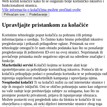
Web koristi kolačiće kako bi se osiguralo bolje korisničko iskustvo i
funkcionalnost stranica.
Više informacija o kolačićima možete pročitati ovdje
Prihvaćam sve
Podešavanje
Upravljajte pristankom za kolačiće
Koristimo tehnologije poput kolačića za pohranu i/ili pristup
informacijama o uređaju. To činimo kako bismo poboljšali iskustvo
pregledavanja i prikazali prilagođene oglase. Pristanak na ove
tehnologije omogućit će nam obradu podataka kao što su ponašanje
pregledavanja ili jedinstveni ID-ovi na ovoj stranici. Nepristanak ili
povlačenje pristanka može negativno utjecati na određene značajke i
funkcije.
Marketinški servisi
Kolačići kojima se koriste alati koje
upotrebljavamo za poboljšanje korisničkog iskustva. Pomoću tih se
kolačića prikupljaju podaci o ponašanju korisnika te se pohranjuju rad
mjerenja uspješnosti marketinških kampanja i upravljanja njima.
Neophodni kolačići
Ti su kolačići nužni za rad internetske stranice i
nije ih moguće isključiti. Oni se obično pohranjuju samo kao odgovor
na vaše radnje koje predstavljaju zahtjev za uslugama, kao što su
promjene postavki privatnosti, prijava ili ispunjavanje obrazaca.
Možete postaviti svoj preglednik tako da blokira te kolačiće ili vas
obavještava o njima, ali neki dijelovi internetske stranice zbog toga