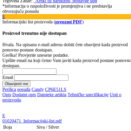
Trgovina Zadar:
Artikl uz narudžbu, postavite upit
*informacija o raspoloživosti je promjenjiva i ne predstavlja
obvezujuću ponudu
E
Informacijski list proizvoda
(
preuzmi PDF
)
Proizvod trenutno nije dostupan
Hvala. Na upisanu e-mail adresu dobiti ćete obavijest kada proizvod
ponovno postane dostupan.
Greška! Provjerite unesene podatke.
Upišite email na koji ćemo Vam javiti kada proizvod postane ponovn
dostupan.
Email
Obavijesti me
Perilica
posuđa
Candy
CP6E51LS
Opis
Dodatni opis
Datoteke artikla
Tehničke specifikacije
Upit o
proizvodu
E
01020471_Informacijski-list.pdf
Boja
Siva / Silver