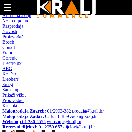
Naslovna
Artikli na akciji
Novo u ponudi
Rasprodaja
Novosti
Proizvođači
Bosch
Conart
Fram
Gorenje
Electrolux
AEG
Končar
Liebherr
Smeg
Samsung
Prikaži više ...
Proizvođači
Kontakt
Maloprodaja Zagreb:
01/2993-382
prodaja@kralj.hr
Maloprodaja Zadar:
023/318-859
zadar@kralj.hr
Webshop
01 286 5555
webshop@kralj.hr
Rezervni dijelovi:
01 2950 657
dijelovi@kralj.hr