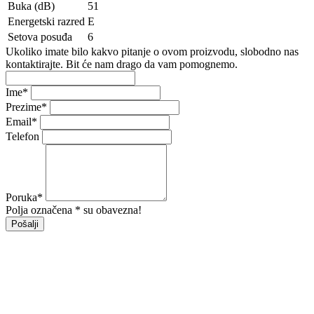
Buka (dB)
51
Energetski razred
E
Setova posuđa
6
Ukoliko imate bilo kakvo pitanje o ovom proizvodu, slobodno nas
kontaktirajte. Bit će nam drago da vam pomognemo.
Ime
*
Prezime
*
Email
*
Telefon
Poruka
*
Polja označena * su obavezna!
Pošalji