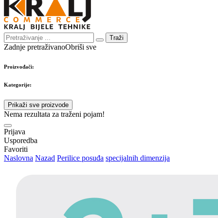
Traži
Zadnje pretraživano
Obriši sve
Proizvođači:
Kategorije:
Prikaži sve proizvode
Nema rezultata za traženi pojam!
Prijava
Usporedba
Favoriti
Naslovna
Nazad
Perilice posuđa
specijalnih dimenzija