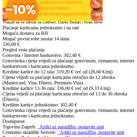
Plaćanje karticama jednokratno i na rate
Moguća dostava za RH
Moguć povrat robe unutar 14 dana
336,00 €
Pregled vrsta plaćanja
Gotovina / Internet bankarstvo:
302,40 €
Gotovinska cijena vrijedi za plaćanje gotovinom, virmanom, internet
bankarstvom i karticama jednokratno.
Kreditne kartice do 12 rata:
319,20 €
već od (26,60 €/mj)
Cijena vrijedi za plaćanje karticama obročno do 12 obroka
(Mastercard, Visa, Diners, Premium Visa).
Kreditne kartice 13-36 rata:
336,00 €
već od (9,33 €/mj)
Cijena vrijedi za plaćanje karticama obročno od 13 do 36 obroka
(Diners).
Kreditne kartice jednokratno:
302,40 €
Gotovinska cijena vrijedi za plaćanje gotovinom, virmanom, internet
bankarstvom i karticama jednokratno.
Dostupnost
Trgovina Zagreb:
Artikl uz narudžbu, postavite upit
Centralno skladište Sesvete:
Artikl uz narudžbu, postavite upit