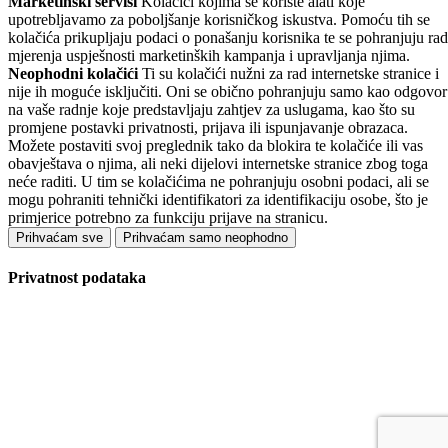
Marketinški servisi
Kolačići kojima se koriste alati koje
upotrebljavamo za poboljšanje korisničkog iskustva. Pomoću tih se
kolačića prikupljaju podaci o ponašanju korisnika te se pohranjuju rad
mjerenja uspješnosti marketinških kampanja i upravljanja njima.
Neophodni kolačići
Ti su kolačići nužni za rad internetske stranice i
nije ih moguće isključiti. Oni se obično pohranjuju samo kao odgovor
na vaše radnje koje predstavljaju zahtjev za uslugama, kao što su
promjene postavki privatnosti, prijava ili ispunjavanje obrazaca.
Možete postaviti svoj preglednik tako da blokira te kolačiće ili vas
obavještava o njima, ali neki dijelovi internetske stranice zbog toga
neće raditi. U tim se kolačićima ne pohranjuju osobni podaci, ali se
mogu pohraniti tehnički identifikatori za identifikaciju osobe, što je
primjerice potrebno za funkciju prijave na stranicu.
Prihvaćam sve
Prihvaćam samo neophodno
Privatnost podataka