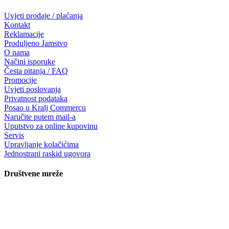
Uvjeti prodaje / plaćanja
Kontakt
Reklamacije
Produljeno Jamstvo
O nama
Načini isporuke
Česta pitanja / FAQ
Promocije
Uvjeti poslovanja
Privatnost podataka
Posao u Kralj Commercu
Naručite putem mail-a
Uputstvo za online kupovinu
Servis
Upravljanje kolačićima
Jednostrani raskid ugovora
Društvene mreže