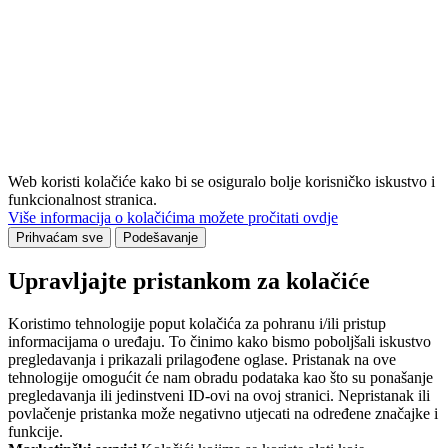
Web koristi kolačiće kako bi se osiguralo bolje korisničko iskustvo i
funkcionalnost stranica.
Više informacija o kolačićima možete pročitati ovdje
Prihvaćam sve
Podešavanje
Upravljajte pristankom za kolačiće
Koristimo tehnologije poput kolačića za pohranu i/ili pristup
informacijama o uređaju. To činimo kako bismo poboljšali iskustvo
pregledavanja i prikazali prilagođene oglase. Pristanak na ove
tehnologije omogućit će nam obradu podataka kao što su ponašanje
pregledavanja ili jedinstveni ID-ovi na ovoj stranici. Nepristanak ili
povlačenje pristanka može negativno utjecati na određene značajke i
funkcije.