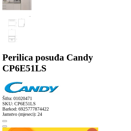
Perilica posuđa Candy
CP6E51LS
Šifra:
01020471
SKU:
CP6E51LS
Barkod:
6925777874422
Jamstvo (mjeseci):
24