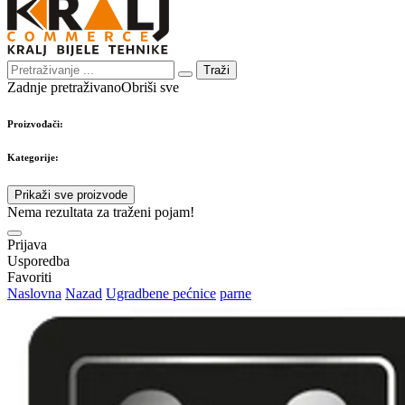
Traži
Zadnje pretraživano
Obriši sve
Proizvođači:
Kategorije:
Prikaži sve proizvode
Nema rezultata za traženi pojam!
Prijava
Usporedba
Favoriti
Naslovna
Nazad
Ugradbene pećnice
parne