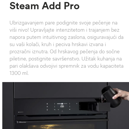
Steam Add Pro
Ubrizgavanjem pare podignite svoje pečenje na
viši nivo! Upravljajte intenzitetom i trajanjem bez
napora putem intuitivnog zaslona, osiguravajući da
su vaši kolači, kruh i peciva hrskavi izvana i
prozračni iznutra. Od hrskavog pečenja do sočne
piletine, postignite savršenstvo. Užitak kuhanja na
pari olakšava odvojivi spremnik za vodu kapaciteta
1300 ml.