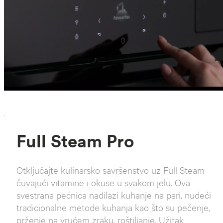
`
Full Steam Pro
Otključajte kulinarsko savršenstvo uz Full Steam –
čuvajući vitamine i okuse u svakom jelu. Ova
svestrana pećnica nadilazi kuhanje na pari, nudeći
tradicionalne metode kuhanja kao što su pečenje,
prženje na vrućem zraku, roštiljanje. Užitak