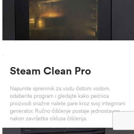
`
Steam Clean Pro
Napunite spremnik za vodu čistom vodom,
odaberite program i gledajte kako pećnica
proizvodi snažne nalete pare kroz svoj integrirani
generator. Ručno čišćenje postaje jednostavno
nakon završetka ciklusa čišćenja.