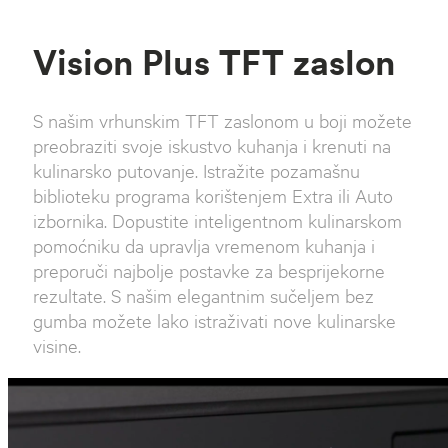
Vision Plus TFT zaslon
S našim vrhunskim TFT zaslonom u boji možete
preobraziti svoje iskustvo kuhanja i krenuti na
kulinarsko putovanje. Istražite pozamašnu
biblioteku programa korištenjem Extra ili Auto
izbornika. Dopustite inteligentnom kulinarskom
pomoćniku da upravlja vremenom kuhanja i
preporuči najbolje postavke za besprijekorne
rezultate. S našim elegantnim sučeljem bez
gumba možete lako istraživati ​​nove kulinarske
visine.