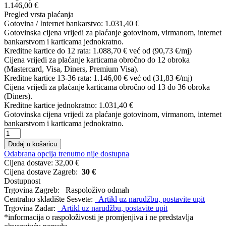
1.146,00 €
Pregled vrsta plaćanja
Gotovina / Internet bankarstvo:
1.031,40 €
Gotovinska cijena vrijedi za plaćanje gotovinom, virmanom, internet
bankarstvom i karticama jednokratno.
Kreditne kartice do 12 rata:
1.088,70 €
već od (90,73 €/mj)
Cijena vrijedi za plaćanje karticama obročno do 12 obroka
(Mastercard, Visa, Diners, Premium Visa).
Kreditne kartice 13-36 rata:
1.146,00 €
već od (31,83 €/mj)
Cijena vrijedi za plaćanje karticama obročno od 13 do 36 obroka
(Diners).
Kreditne kartice jednokratno:
1.031,40 €
Gotovinska cijena vrijedi za plaćanje gotovinom, virmanom, internet
bankarstvom i karticama jednokratno.
Dodaj u košaricu
Odabrana opcija trenutno nije dostupna
Cijena dostave:
32,00 €
Cijena dostave Zagreb:
30 €
Dostupnost
Trgovina Zagreb:
Raspoloživo odmah
Centralno skladište Sesvete:
Artikl uz narudžbu, postavite upit
Trgovina Zadar:
Artikl uz narudžbu, postavite upit
*informacija o raspoloživosti je promjenjiva i ne predstavlja