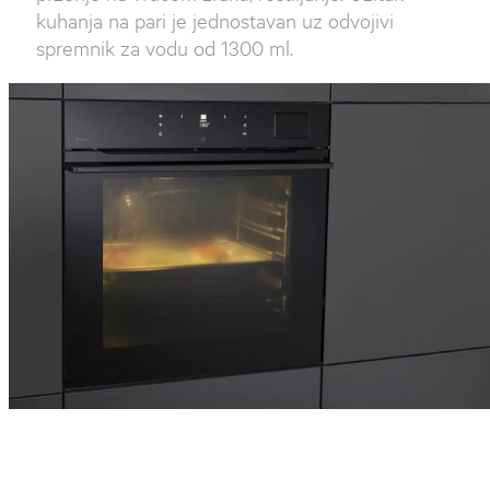
kuhanja na pari je jednostavan uz odvojivi
spremnik za vodu od 1300 ml.