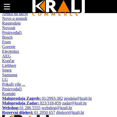
Naslovna
Artikli na akciji
Novo u ponudi
Rasprodaja
Novosti
Proizvođači
Bosch
Fram
Gorenje
Electrolux
AEG
Končar
Liebherr
Smeg
Samsung
LG
Prikaži više ...
Proizvođači
Kontakt
Maloprodaja Zagreb:
01/2993-382
prodaja@kralj.hr
Maloprodaja Zadar:
023/318-859
zadar@kralj.hr
Webshop
01 286 5555
webshop@kralj.hr
Rezervni dijelovi:
01 2950 657
dijelovi@kralj.hr