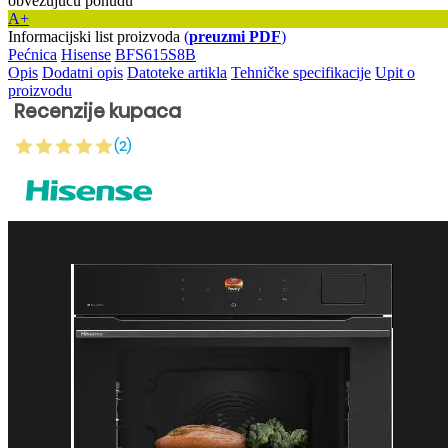
obvezujuću ponudu
A+
Informacijski list proizvoda
(
preuzmi PDF
)
Pećnica
Hisense
BFS615S8B
Opis
Dodatni opis
Datoteke artikla
Tehničke specifikacije
Upit o
proizvodu
Recenzije kupaca
(2)