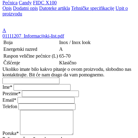
Pećnica
Candy
FIDC X100
Opis
Dodatni opis
Datoteke artikla
Tehničke specifikacije
Upit o
proizvodu
A
01111207_Informacijski-list.pdf
Boja
Inox / Inox look
Energetski razred
A
Raspon veličine pećnice (L)
65-70
Čišćenje
Klasično
Ukoliko imate bilo kakvo pitanje o ovom proizvodu, slobodno nas
kontaktirajte. Bit će nam drago da vam pomognemo.
Ime
*
Prezime
*
Email
*
Telefon
Poruka
*