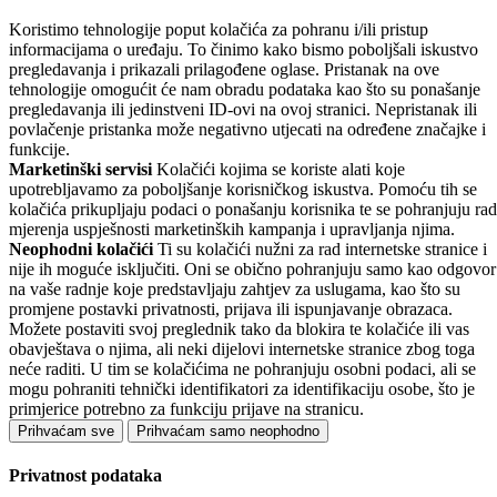
Koristimo tehnologije poput kolačića za pohranu i/ili pristup
informacijama o uređaju. To činimo kako bismo poboljšali iskustvo
pregledavanja i prikazali prilagođene oglase. Pristanak na ove
tehnologije omogućit će nam obradu podataka kao što su ponašanje
pregledavanja ili jedinstveni ID-ovi na ovoj stranici. Nepristanak ili
povlačenje pristanka može negativno utjecati na određene značajke i
funkcije.
Marketinški servisi
Kolačići kojima se koriste alati koje
upotrebljavamo za poboljšanje korisničkog iskustva. Pomoću tih se
kolačića prikupljaju podaci o ponašanju korisnika te se pohranjuju rad
mjerenja uspješnosti marketinških kampanja i upravljanja njima.
Neophodni kolačići
Ti su kolačići nužni za rad internetske stranice i
nije ih moguće isključiti. Oni se obično pohranjuju samo kao odgovor
na vaše radnje koje predstavljaju zahtjev za uslugama, kao što su
promjene postavki privatnosti, prijava ili ispunjavanje obrazaca.
Možete postaviti svoj preglednik tako da blokira te kolačiće ili vas
obavještava o njima, ali neki dijelovi internetske stranice zbog toga
neće raditi. U tim se kolačićima ne pohranjuju osobni podaci, ali se
mogu pohraniti tehnički identifikatori za identifikaciju osobe, što je
primjerice potrebno za funkciju prijave na stranicu.
Prihvaćam sve
Prihvaćam samo neophodno
Privatnost podataka