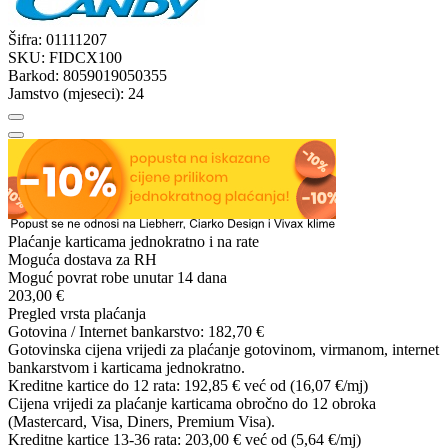
Šifra:
01111207
SKU:
FIDCX100
Barkod:
8059019050355
Jamstvo (mjeseci):
24
Plaćanje karticama jednokratno i na rate
Moguća dostava za RH
Moguć povrat robe unutar 14 dana
203,00 €
Pregled vrsta plaćanja
Gotovina / Internet bankarstvo:
182,70 €
Gotovinska cijena vrijedi za plaćanje gotovinom, virmanom, internet
bankarstvom i karticama jednokratno.
Kreditne kartice do 12 rata:
192,85 €
već od (16,07 €/mj)
Cijena vrijedi za plaćanje karticama obročno do 12 obroka
(Mastercard, Visa, Diners, Premium Visa).
Kreditne kartice 13-36 rata:
203,00 €
već od (5,64 €/mj)