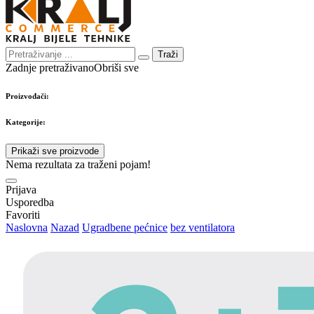
Traži
Zadnje pretraživano
Obriši sve
Proizvođači:
Kategorije:
Prikaži sve proizvode
Nema rezultata za traženi pojam!
Prijava
Usporedba
Favoriti
Naslovna
Nazad
Ugradbene pećnice
bez ventilatora