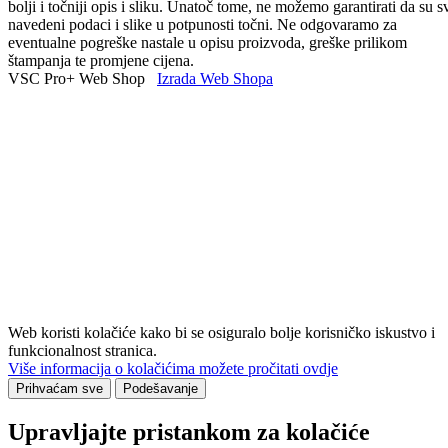
bolji i točniji opis i sliku. Unatoč tome, ne možemo garantirati da su s
navedeni podaci i slike u potpunosti točni. Ne odgovaramo za
eventualne pogreške nastale u opisu proizvoda, greške prilikom
štampanja te promjene cijena.
VSC Pro+ Web Shop
Izrada Web Shopa
Web koristi kolačiće kako bi se osiguralo bolje korisničko iskustvo i
funkcionalnost stranica.
Više informacija o kolačićima možete pročitati ovdje
Prihvaćam sve
Podešavanje
Upravljajte pristankom za kolačiće