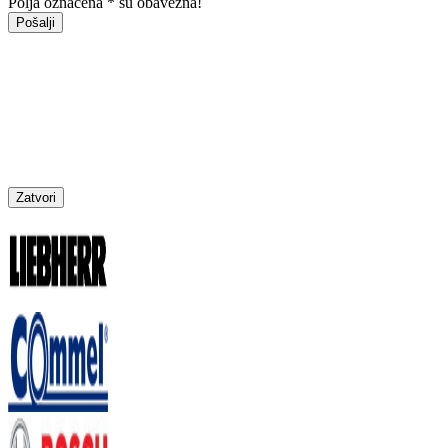
Polja označena * su obavezna!
Pošalji
Zatvori