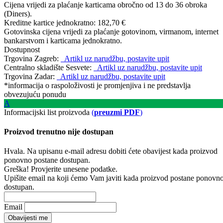
Cijena vrijedi za plaćanje karticama obročno od 13 do 36 obroka
(Diners).
Kreditne kartice jednokratno:
182,70 €
Gotovinska cijena vrijedi za plaćanje gotovinom, virmanom, internet
bankarstvom i karticama jednokratno.
Dostupnost
Trgovina Zagreb:
Artikl uz narudžbu, postavite upit
Centralno skladište Sesvete:
Artikl uz narudžbu, postavite upit
Trgovina Zadar:
Artikl uz narudžbu, postavite upit
*informacija o raspoloživosti je promjenjiva i ne predstavlja
obvezujuću ponudu
A
Informacijski list proizvoda
(
preuzmi PDF
)
Proizvod trenutno nije dostupan
Hvala. Na upisanu e-mail adresu dobiti ćete obavijest kada proizvod
ponovno postane dostupan.
Greška! Provjerite unesene podatke.
Upišite email na koji ćemo Vam javiti kada proizvod postane ponovn
dostupan.
Email
Obavijesti me