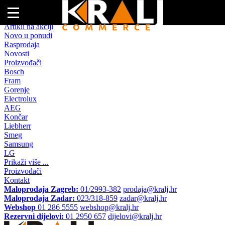
Naslovna
Artikli na akciji
Novo u ponudi
Rasprodaja
Novosti
Proizvođači
Bosch
Fram
Gorenje
Electrolux
AEG
Končar
Liebherr
Smeg
Samsung
LG
Prikaži više ...
Proizvođači
Kontakt
Maloprodaja Zagreb:
01/2993-382
prodaja@kralj.hr
Maloprodaja Zadar:
023/318-859
zadar@kralj.hr
Webshop
01 286 5555
webshop@kralj.hr
Rezervni dijelovi:
01 2950 657
dijelovi@kralj.hr