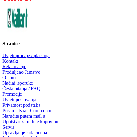
Stranice
Uvjeti prodaje / plaćanja
Kontakt
Reklamacije
Produljeno Jamstvo
O nama
Načini isporuke
Česta pitanja / FAQ
Promocije
Uvjeti poslovanja
Privatnost podataka
Posao u Kralj Commercu
Naručite putem mail-a
Uputstvo za online kupovinu
Servis
Upravljanje kolačićima