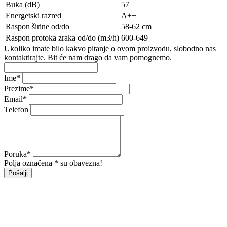
Buka (dB)
57
Energetski razred
A++
Raspon širine od/do
58-62 cm
Raspon protoka zraka od/do (m3/h)
600-649
Ukoliko imate bilo kakvo pitanje o ovom proizvodu, slobodno nas
kontaktirajte. Bit će nam drago da vam pomognemo.
Ime
*
Prezime
*
Email
*
Telefon
Poruka
*
Polja označena * su obavezna!
Pošalji