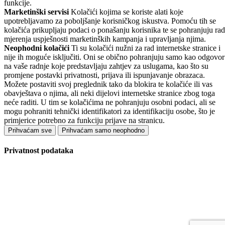
funkcije.
Marketinški servisi
Kolačići kojima se koriste alati koje
upotrebljavamo za poboljšanje korisničkog iskustva. Pomoću tih se
kolačića prikupljaju podaci o ponašanju korisnika te se pohranjuju rad
mjerenja uspješnosti marketinških kampanja i upravljanja njima.
Neophodni kolačići
Ti su kolačići nužni za rad internetske stranice i
nije ih moguće isključiti. Oni se obično pohranjuju samo kao odgovor
na vaše radnje koje predstavljaju zahtjev za uslugama, kao što su
promjene postavki privatnosti, prijava ili ispunjavanje obrazaca.
Možete postaviti svoj preglednik tako da blokira te kolačiće ili vas
obavještava o njima, ali neki dijelovi internetske stranice zbog toga
neće raditi. U tim se kolačićima ne pohranjuju osobni podaci, ali se
mogu pohraniti tehnički identifikatori za identifikaciju osobe, što je
primjerice potrebno za funkciju prijave na stranicu.
Prihvaćam sve
Prihvaćam samo neophodno
Privatnost podataka