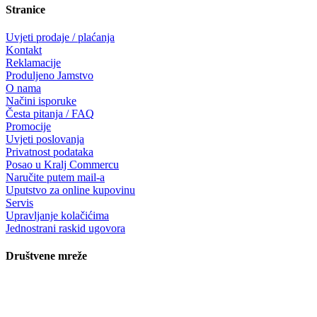
Stranice
Uvjeti prodaje / plaćanja
Kontakt
Reklamacije
Produljeno Jamstvo
O nama
Načini isporuke
Česta pitanja / FAQ
Promocije
Uvjeti poslovanja
Privatnost podataka
Posao u Kralj Commercu
Naručite putem mail-a
Uputstvo za online kupovinu
Servis
Upravljanje kolačićima
Jednostrani raskid ugovora
Društvene mreže