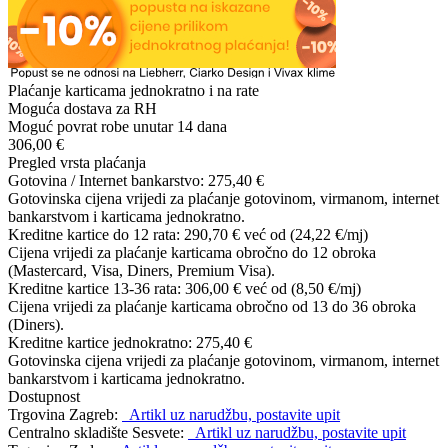
Plaćanje karticama jednokratno i na rate
Moguća dostava za RH
Moguć povrat robe unutar 14 dana
306,00 €
Pregled vrsta plaćanja
Gotovina / Internet bankarstvo:
275,40 €
Gotovinska cijena vrijedi za plaćanje gotovinom, virmanom, internet
bankarstvom i karticama jednokratno.
Kreditne kartice do 12 rata:
290,70 €
već od (24,22 €/mj)
Cijena vrijedi za plaćanje karticama obročno do 12 obroka
(Mastercard, Visa, Diners, Premium Visa).
Kreditne kartice 13-36 rata:
306,00 €
već od (8,50 €/mj)
Cijena vrijedi za plaćanje karticama obročno od 13 do 36 obroka
(Diners).
Kreditne kartice jednokratno:
275,40 €
Gotovinska cijena vrijedi za plaćanje gotovinom, virmanom, internet
bankarstvom i karticama jednokratno.
Dostupnost
Trgovina Zagreb:
Artikl uz narudžbu, postavite upit
Centralno skladište Sesvete:
Artikl uz narudžbu, postavite upit