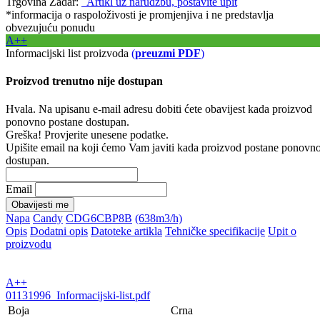
Trgovina Zadar:
Artikl uz narudžbu, postavite upit
*informacija o raspoloživosti je promjenjiva i ne predstavlja
obvezujuću ponudu
A++
Informacijski list proizvoda
(
preuzmi PDF
)
Proizvod trenutno nije dostupan
Hvala. Na upisanu e-mail adresu dobiti ćete obavijest kada proizvod
ponovno postane dostupan.
Greška! Provjerite unesene podatke.
Upišite email na koji ćemo Vam javiti kada proizvod postane ponovn
dostupan.
Email
Obavijesti me
Napa
Candy
CDG6CBP8B
(638m3/h)
Opis
Dodatni opis
Datoteke artikla
Tehničke specifikacije
Upit o
proizvodu
A++
01131996_Informacijski-list.pdf
Boja
Crna