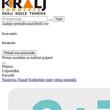
Traži
Zadnje pretraživano
Obriši sve
Proizvođači:
Kategorije:
Prikaži sve proizvode
Nema rezultata za traženi pojam!
Prijava
Usporedba
Favoriti
Naslovna
Nazad
Kuhinjske nape
zidna montaža