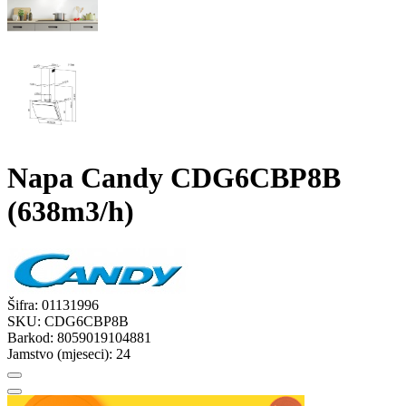
Napa Candy CDG6CBP8B
(638m3/h)
Šifra:
01131996
SKU:
CDG6CBP8B
Barkod:
8059019104881
Jamstvo (mjeseci):
24