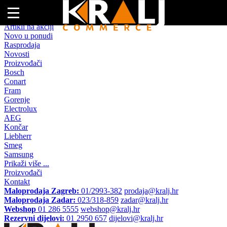
Naslovna
Artikli na akciji
Novo u ponudi
Rasprodaja
Novosti
Proizvođači
Bosch
Conart
Fram
Gorenje
Electrolux
AEG
Končar
Liebherr
Smeg
Samsung
Prikaži više ...
Proizvođači
Kontakt
Maloprodaja Zagreb:
01/2993-382
prodaja@kralj.hr
Maloprodaja Zadar:
023/318-859
zadar@kralj.hr
Webshop
01 286 5555
webshop@kralj.hr
Rezervni dijelovi:
01 2950 657
dijelovi@kralj.hr