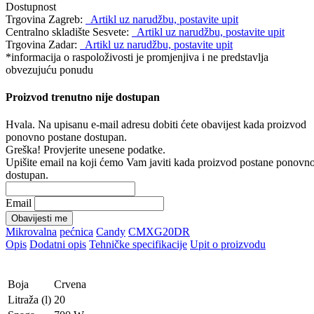
Dostupnost
Trgovina Zagreb:
Artikl uz narudžbu, postavite upit
Centralno skladište Sesvete:
Artikl uz narudžbu, postavite upit
Trgovina Zadar:
Artikl uz narudžbu, postavite upit
*informacija o raspoloživosti je promjenjiva i ne predstavlja
obvezujuću ponudu
Proizvod trenutno nije dostupan
Hvala. Na upisanu e-mail adresu dobiti ćete obavijest kada proizvod
ponovno postane dostupan.
Greška! Provjerite unesene podatke.
Upišite email na koji ćemo Vam javiti kada proizvod postane ponovn
dostupan.
Email
Obavijesti me
Mikrovalna
pećnica
Candy
CMXG20DR
Opis
Dodatni opis
Tehničke specifikacije
Upit o proizvodu
Boja
Crvena
Litraža (l)
20