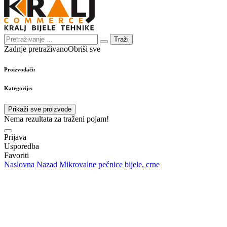
Traži
Zadnje pretraživano
Obriši sve
Proizvođači:
Kategorije:
Prikaži sve proizvode
Nema rezultata za traženi pojam!
Prijava
Usporedba
Favoriti
Naslovna
Nazad
Mikrovalne pećnice
bijele, crne