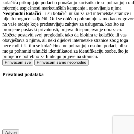
kolačića prikupljaju podaci o ponašanju korisnika te se pohranjuju rad
mjerenja uspješnosti marketinških kampanja i upravljanja njima.
Neophodni kolačići
Ti su kolačići nužni za rad internetske stranice i
nije ih moguće isključiti. Oni se obično pohranjuju samo kao odgovor
na vaše radnje koje predstavljaju zahtjev za uslugama, kao što su
promjene postavki privatnosti, prijava ili ispunjavanje obrazaca.
Možete postaviti svoj preglednik tako da blokira te kolačiće ili vas
obavještava o njima, ali neki dijelovi internetske stranice zbog toga
neće raditi. U tim se kolačićima ne pohranjuju osobni podaci, ali se
mogu pohraniti tehnički identifikatori za identifikaciju osobe, što je
primjerice potrebno za funkciju prijave na stranicu.
Prihvaćam sve
Prihvaćam samo neophodno
Privatnost podataka
Zatvori