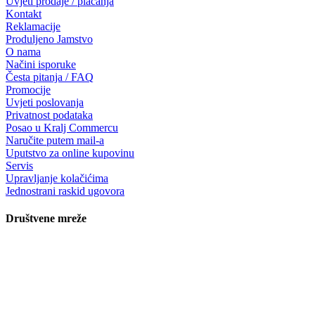
Uvjeti prodaje / plaćanja
Kontakt
Reklamacije
Produljeno Jamstvo
O nama
Načini isporuke
Česta pitanja / FAQ
Promocije
Uvjeti poslovanja
Privatnost podataka
Posao u Kralj Commercu
Naručite putem mail-a
Uputstvo za online kupovinu
Servis
Upravljanje kolačićima
Jednostrani raskid ugovora
Društvene mreže