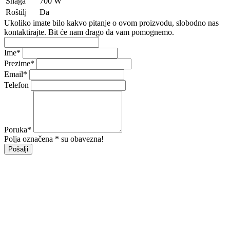
Snaga
700 W
Roštilj
Da
Ukoliko imate bilo kakvo pitanje o ovom proizvodu, slobodno nas
kontaktirajte. Bit će nam drago da vam pomognemo.
Ime
*
Prezime
*
Email
*
Telefon
Poruka
*
Polja označena * su obavezna!
Pošalji