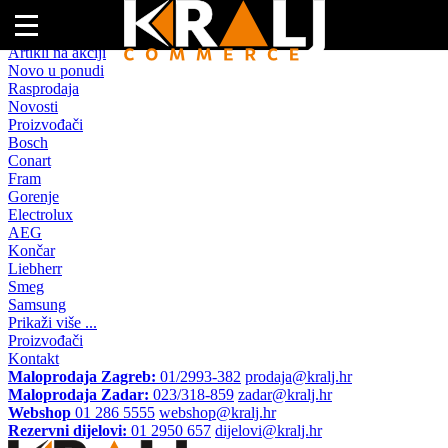
Naslovna
Artikli na akciji
Novo u ponudi
Rasprodaja
Novosti
Proizvođači
Bosch
Conart
Fram
Gorenje
Electrolux
AEG
Končar
Liebherr
Smeg
Samsung
Prikaži više ...
Proizvođači
Kontakt
Maloprodaja Zagreb:
01/2993-382
prodaja@kralj.hr
Maloprodaja Zadar:
023/318-859
zadar@kralj.hr
Webshop
01 286 5555
webshop@kralj.hr
Rezervni dijelovi:
01 2950 657
dijelovi@kralj.hr