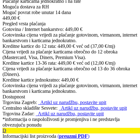
Plaćanje karticama jednokratno i na rate
Moguća dostava za RH
Moguć povrat robe unutar 14 dana
449,00 €
Pregled vrsta plaćanja
Gotovina / Internet bankarstvo:
449,00 €
Gotovinska cijena vrijedi za plaćanje gotovinom, virmanom, internet
bankarstvom i karticama jednokratno.
Kreditne kartice do 12 rata:
449,00 €
već od (37,00 €/mj)
Cijena vrijedi za plaćanje karticama obročno do 12 obroka
(Mastercard, Visa, Diners, Premium Visa).
Kreditne kartice 13-36 rata:
449,00 €
već od (12,00 €/mj)
Cijena vrijedi za plaćanje karticama obročno od 13 do 36 obroka
(Diners).
Kreditne kartice jednokratno:
449,00 €
Gotovinska cijena vrijedi za plaćanje gotovinom, virmanom, internet
bankarstvom i karticama jednokratno.
Dostupnost
Trgovina Zagreb:
Artikl uz narudžbu, postavite upit
Centralno skladište Sesvete:
Artikl uz narudžbu, postavite upit
Trgovina Zadar:
Artikl uz narudžbu, postavite upit
*informacija o raspoloživosti je promjenjiva i ne predstavlja
obvezujuću ponudu
D
Informacijski list proizvoda
(
preuzmi PDF
)