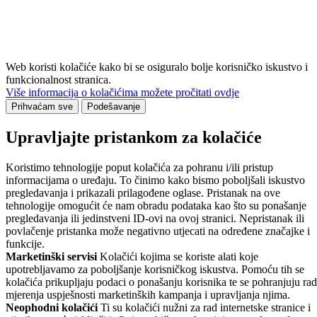
Web koristi kolačiće kako bi se osiguralo bolje korisničko iskustvo i
funkcionalnost stranica.
Više informacija o kolačićima možete pročitati ovdje
Prihvaćam sve
Podešavanje
Upravljajte pristankom za kolačiće
Koristimo tehnologije poput kolačića za pohranu i/ili pristup
informacijama o uređaju. To činimo kako bismo poboljšali iskustvo
pregledavanja i prikazali prilagođene oglase. Pristanak na ove
tehnologije omogućit će nam obradu podataka kao što su ponašanje
pregledavanja ili jedinstveni ID-ovi na ovoj stranici. Nepristanak ili
povlačenje pristanka može negativno utjecati na određene značajke i
funkcije.
Marketinški servisi
Kolačići kojima se koriste alati koje
upotrebljavamo za poboljšanje korisničkog iskustva. Pomoću tih se
kolačića prikupljaju podaci o ponašanju korisnika te se pohranjuju rad
mjerenja uspješnosti marketinških kampanja i upravljanja njima.
Neophodni kolačići
Ti su kolačići nužni za rad internetske stranice i