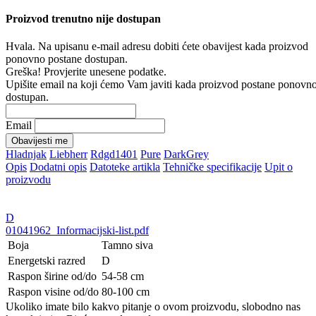
Proizvod trenutno nije dostupan
Hvala. Na upisanu e-mail adresu dobiti ćete obavijest kada proizvod
ponovno postane dostupan.
Greška! Provjerite unesene podatke.
Upišite email na koji ćemo Vam javiti kada proizvod postane ponovn
dostupan.
Email
Obavijesti me
Hladnjak
Liebherr
Rdgd1401
Pure
DarkGrey
Opis
Dodatni opis
Datoteke artikla
Tehničke specifikacije
Upit o
proizvodu
D
01041962_Informacijski-list.pdf
Boja
Tamno siva
Energetski razred
D
Raspon širine od/do
54-58 cm
Raspon visine od/do
80-100 cm
Ukoliko imate bilo kakvo pitanje o ovom proizvodu, slobodno nas