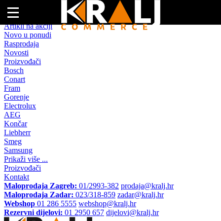
Naslovna
Artikli na akciji
Novo u ponudi
Rasprodaja
Novosti
Proizvođači
Bosch
Conart
Fram
Gorenje
Electrolux
AEG
Končar
Liebherr
Smeg
Samsung
Prikaži više ...
Proizvođači
Kontakt
Maloprodaja Zagreb:
01/2993-382
prodaja@kralj.hr
Maloprodaja Zadar:
023/318-859
zadar@kralj.hr
Webshop
01 286 5555
webshop@kralj.hr
Rezervni dijelovi:
01 2950 657
dijelovi@kralj.hr