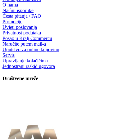
O nama
Načini isporuke
Česta pitanja / FAQ
Promocije
Uvjeti poslovanja
Privatnost podataka
Posao u Kralj Commercu
Naručite putem mail-a
Uputstvo za online kupovinu
Servis
Upravljanje kolačićima
Jednostrani raskid ugovora
Društvene mreže