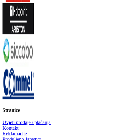
Stranice
Uvjeti prodaje / plaćanja
Kontakt
Reklamacije
Produljeno Jamstvo