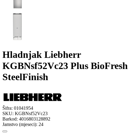
Hladnjak Liebherr
KGBNsf52Vc23 Plus BioFresh
SteelFinish
Šifra:
01041954
SKU:
KGBNsf52Vc23
Barkod:
4016803128892
Jamstvo (mjeseci):
24