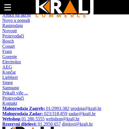
Naslovna
Artikli na akciji
Novo u ponudi
Rasprodaja
Novosti
Proizvođači
Bosch
Conart
Fram
Gorenje
Electrolux
AEG
Končar
Liebherr
Smeg
Samsung
Prikaži više ...
Proizvođači
Kontakt
Maloprodaja Zagreb:
01/2993-382
prodaja@kralj.hr
Maloprodaja Zadar:
023/318-859
zadar@kralj.hr
Webshop
01 286 5555
webshop@kralj.hr
Rezervni dijelovi:
01 2950 657
dijelovi@kralj.hr