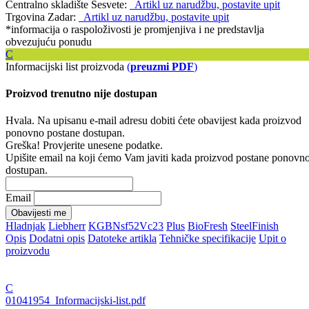
Centralno skladište Sesvete:
Artikl uz narudžbu, postavite upit
Trgovina Zadar:
Artikl uz narudžbu, postavite upit
*informacija o raspoloživosti je promjenjiva i ne predstavlja
obvezujuću ponudu
C
Informacijski list proizvoda
(
preuzmi PDF
)
Proizvod trenutno nije dostupan
Hvala. Na upisanu e-mail adresu dobiti ćete obavijest kada proizvod
ponovno postane dostupan.
Greška! Provjerite unesene podatke.
Upišite email na koji ćemo Vam javiti kada proizvod postane ponovn
dostupan.
Email
Obavijesti me
Hladnjak
Liebherr
KGBNsf52Vc23
Plus
BioFresh
SteelFinish
Opis
Dodatni opis
Datoteke artikla
Tehničke specifikacije
Upit o
proizvodu
C
01041954_Informacijski-list.pdf