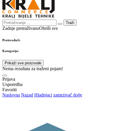
Traži
Zadnje pretraživano
Obriši sve
Proizvođači:
Kategorije:
Prikaži sve proizvode
Nema rezultata za traženi pojam!
Prijava
Usporedba
Favoriti
Naslovna
Nazad
Hladnjaci
zamrzivač dolje