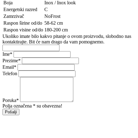
Boja
Inox / Inox look
Energetski razred
C
Zamrzivač
NoFrost
Raspon širine od/do
58-62 cm
Raspon visine od/do
180-200 cm
Ukoliko imate bilo kakvo pitanje o ovom proizvodu, slobodno nas
kontaktirajte. Bit će nam drago da vam pomognemo.
Ime
*
Prezime
*
Email
*
Telefon
Poruka
*
Polja označena * su obavezna!
Pošalji