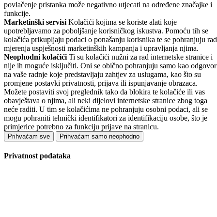
povlačenje pristanka može negativno utjecati na određene značajke i
funkcije.
Marketinški servisi
Kolačići kojima se koriste alati koje
upotrebljavamo za poboljšanje korisničkog iskustva. Pomoću tih se
kolačića prikupljaju podaci o ponašanju korisnika te se pohranjuju rad
mjerenja uspješnosti marketinških kampanja i upravljanja njima.
Neophodni kolačići
Ti su kolačići nužni za rad internetske stranice i
nije ih moguće isključiti. Oni se obično pohranjuju samo kao odgovor
na vaše radnje koje predstavljaju zahtjev za uslugama, kao što su
promjene postavki privatnosti, prijava ili ispunjavanje obrazaca.
Možete postaviti svoj preglednik tako da blokira te kolačiće ili vas
obavještava o njima, ali neki dijelovi internetske stranice zbog toga
neće raditi. U tim se kolačićima ne pohranjuju osobni podaci, ali se
mogu pohraniti tehnički identifikatori za identifikaciju osobe, što je
primjerice potrebno za funkciju prijave na stranicu.
Prihvaćam sve
Prihvaćam samo neophodno
Privatnost podataka