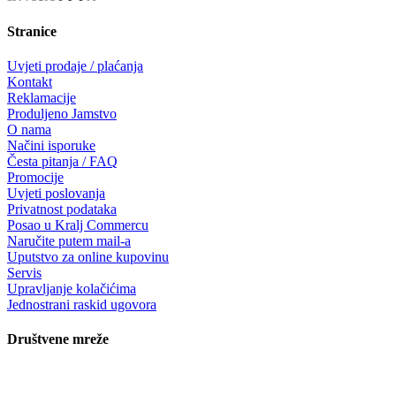
Stranice
Uvjeti prodaje / plaćanja
Kontakt
Reklamacije
Produljeno Jamstvo
O nama
Načini isporuke
Česta pitanja / FAQ
Promocije
Uvjeti poslovanja
Privatnost podataka
Posao u Kralj Commercu
Naručite putem mail-a
Uputstvo za online kupovinu
Servis
Upravljanje kolačićima
Jednostrani raskid ugovora
Društvene mreže