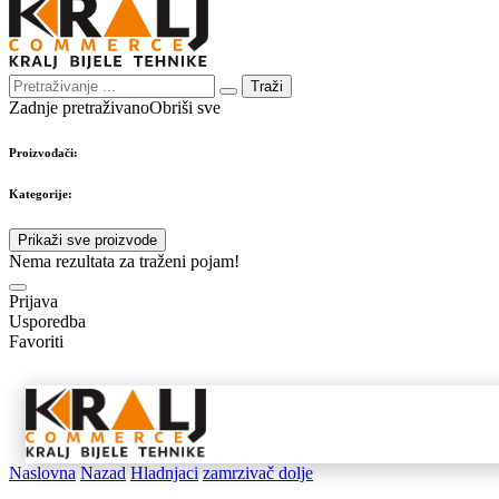
Traži
Zadnje pretraživano
Obriši sve
Proizvođači:
Kategorije:
Prikaži sve proizvode
Nema rezultata za traženi pojam!
Prijava
Usporedba
Favoriti
Samostojeći
Ugradbeni
Nape 
aparati
aparati
pribo
Naslovna
Nazad
Hladnjaci
zamrzivač dolje