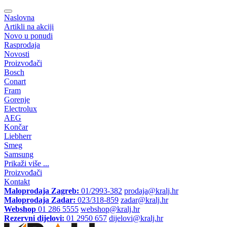
Naslovna
Artikli na akciji
Novo u ponudi
Rasprodaja
Novosti
Proizvođači
Bosch
Conart
Fram
Gorenje
Electrolux
AEG
Končar
Liebherr
Smeg
Samsung
Prikaži više ...
Proizvođači
Kontakt
Maloprodaja Zagreb:
01/2993-382
prodaja@kralj.hr
Maloprodaja Zadar:
023/318-859
zadar@kralj.hr
Webshop
01 286 5555
webshop@kralj.hr
Rezervni dijelovi:
01 2950 657
dijelovi@kralj.hr