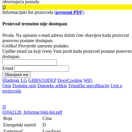
obvezujuću ponudu
D
Informacijski list proizvoda
(
preuzmi PDF
)
Proizvod trenutno nije dostupan
Hvala. Na upisanu e-mail adresu dobiti ćete obavijest kada proizvod
ponovno postane dostupan.
Greška! Provjerite unesene podatke.
Upišite email na koji ćemo Vam javiti kada proizvod postane ponovn
dostupan.
Email
Obavijesti me
Hladnjak
LG
GBBSJ10DEP
DoorCooling
WiFi
Opis
Dodatni opis
Datoteke artikla
Tehničke specifikacije
Upit o
proizvodu
D
01042128_Informacijski-list.pdf
Boja
Crna
Energetski razred
D
Zamrzivač
LowFrost