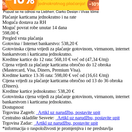
Plaćanje karticama jednokratno i na rate
Moguća dostava za RH
Moguć povrat robe unutar 14 dana
598,00 €
Pregled vrsta plaćanja
Gotovina / Internet bankarstvo:
538,20 €
Gotovinska cijena vrijedi za plaćanje gotovinom, virmanom, internet
bankarstvom i karticama jednokratno.
Kreditne kartice do 12 rata:
568,10 €
već od (47,34 €/mj)
Cijena vrijedi za plaćanje karticama obročno do 12 obroka
(Mastercard, Visa, Diners, Premium Visa).
Kreditne kartice 13-36 rata:
598,00 €
već od (16,61 €/mj)
Cijena vrijedi za plaćanje karticama obročno od 13 do 36 obroka
(Diners).
Kreditne kartice jednokratno:
538,20 €
Gotovinska cijena vrijedi za plaćanje gotovinom, virmanom, internet
bankarstvom i karticama jednokratno.
Dostupnost
Trgovina Zagreb:
Artikl uz narudžbu, postavite upit
Centralno skladište Sesvete:
Artikl uz narudžbu, postavite upit
Trgovina Zadar:
Artikl uz narudžbu, postavite upit
*informacija o raspoloživosti je promjenjiva i ne predstavlja