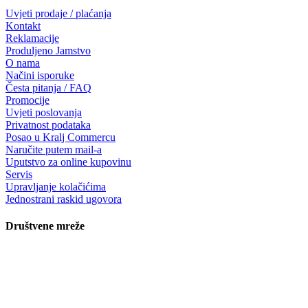
Uvjeti prodaje / plaćanja
Kontakt
Reklamacije
Produljeno Jamstvo
O nama
Načini isporuke
Česta pitanja / FAQ
Promocije
Uvjeti poslovanja
Privatnost podataka
Posao u Kralj Commercu
Naručite putem mail-a
Uputstvo za online kupovinu
Servis
Upravljanje kolačićima
Jednostrani raskid ugovora
Društvene mreže