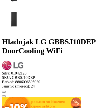
Hladnjak LG GBBSJ10DEP
DoorCooling WiFi
Šifra:
01042128
SKU:
GBBSJ10DEP
Barkod:
8806096595930
Jamstvo (mjeseci):
24