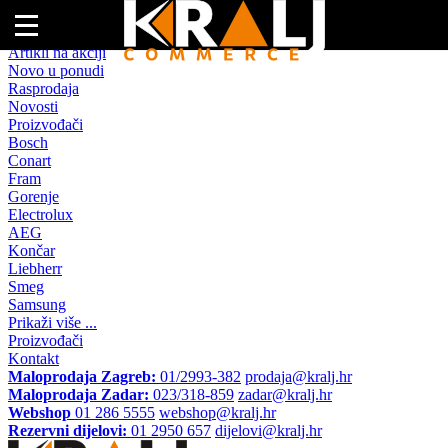
Naslovna
Artikli na akciji
Novo u ponudi
Rasprodaja
Novosti
Proizvođači
Bosch
Conart
Fram
Gorenje
Electrolux
AEG
Končar
Liebherr
Smeg
Samsung
Prikaži više ...
Proizvođači
Kontakt
Maloprodaja Zagreb:
01/2993-382
prodaja@kralj.hr
Maloprodaja Zadar:
023/318-859
zadar@kralj.hr
Webshop
01 286 5555
webshop@kralj.hr
Rezervni dijelovi:
01 2950 657
dijelovi@kralj.hr