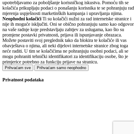
upotrebljavamo za poboljšanje korisničkog iskustva. Pomoću tih se
kolačića prikupljaju podaci o ponašanju korisnika te se pohranjuju rad
mjerenja uspješnosti marketinških kampanja i upravljanja njima.
Neophodni kolačići
Ti su kolačići nužni za rad internetske stranice i
nije ih moguće isključiti. Oni se obično pohranjuju samo kao odgovor
na vaše radnje koje predstavljaju zahtjev za uslugama, kao što su
promjene postavki privatnosti, prijava ili ispunjavanje obrazaca.
Možete postaviti svoj preglednik tako da blokira te kolačiće ili vas
obavještava o njima, ali neki dijelovi internetske stranice zbog toga
neće raditi. U tim se kolačićima ne pohranjuju osobni podaci, ali se
mogu pohraniti tehnički identifikatori za identifikaciju osobe, što je
primjerice potrebno za funkciju prijave na stranicu.
Prihvaćam sve
Prihvaćam samo neophodno
Privatnost podataka