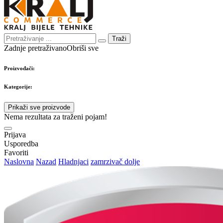
Traži
Zadnje pretraživano
Obriši sve
Proizvođači:
Kategorije:
Prikaži sve proizvode
Nema rezultata za traženi pojam!
Prijava
Usporedba
Favoriti
Naslovna
Nazad
Hladnjaci
zamrzivač dolje