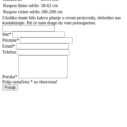
Raspon širine od/do
58-62 cm
Raspon visine od/do
180-200 cm
Ukoliko imate bilo kakvo pitanje o ovom proizvodu, slobodno nas
kontaktirajte. Bit će nam drago da vam pomognemo.
Ime
*
Prezime
*
Email
*
Telefon
Poruka
*
Polja označena * su obavezna!
Pošalji