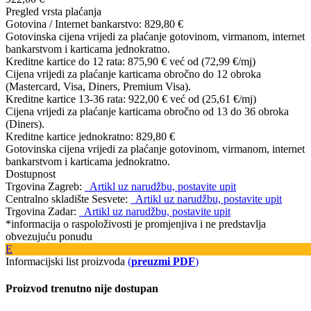
Pregled vrsta plaćanja
Gotovina / Internet bankarstvo:
829,80 €
Gotovinska cijena vrijedi za plaćanje gotovinom, virmanom, internet
bankarstvom i karticama jednokratno.
Kreditne kartice do 12 rata:
875,90 €
već od (72,99 €/mj)
Cijena vrijedi za plaćanje karticama obročno do 12 obroka
(Mastercard, Visa, Diners, Premium Visa).
Kreditne kartice 13-36 rata:
922,00 €
već od (25,61 €/mj)
Cijena vrijedi za plaćanje karticama obročno od 13 do 36 obroka
(Diners).
Kreditne kartice jednokratno:
829,80 €
Gotovinska cijena vrijedi za plaćanje gotovinom, virmanom, internet
bankarstvom i karticama jednokratno.
Dostupnost
Trgovina Zagreb:
Artikl uz narudžbu, postavite upit
Centralno skladište Sesvete:
Artikl uz narudžbu, postavite upit
Trgovina Zadar:
Artikl uz narudžbu, postavite upit
*informacija o raspoloživosti je promjenjiva i ne predstavlja
obvezujuću ponudu
E
Informacijski list proizvoda
(
preuzmi PDF
)
Proizvod trenutno nije dostupan