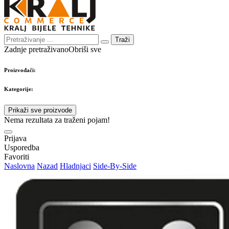
Traži
Zadnje pretraživano
Obriši sve
Proizvođači:
Kategorije:
Prikaži sve proizvode
Nema rezultata za traženi pojam!
Prijava
Usporedba
Favoriti
Naslovna
Nazad
Hladnjaci
Side-By-Side