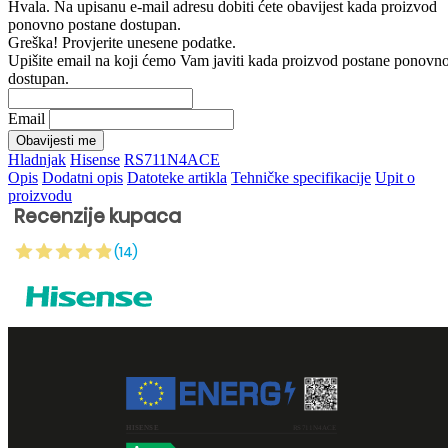
Hvala. Na upisanu e-mail adresu dobiti ćete obavijest kada proizvod
ponovno postane dostupan.
Greška! Provjerite unesene podatke.
Upišite email na koji ćemo Vam javiti kada proizvod postane ponovn
dostupan.
Email
Obavijesti me
Hladnjak
Hisense
RS711N4ACE
Opis
Dodatni opis
Datoteke artikla
Tehničke specifikacije
Upit o
proizvodu
Recenzije kupaca
(14)