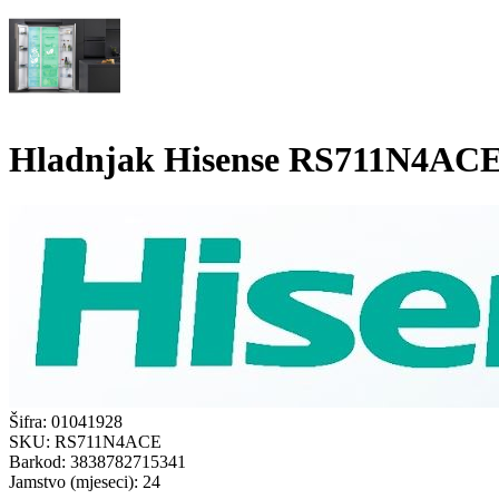
Hladnjak Hisense RS711N4AC
Šifra:
01041928
SKU:
RS711N4ACE
Barkod:
3838782715341
Jamstvo (mjeseci):
24