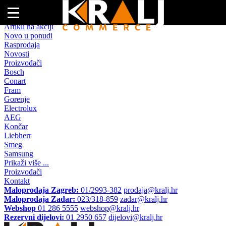
Naslovna
Artikli na akciji
Novo u ponudi
Rasprodaja
Novosti
Proizvođači
Bosch
Conart
Fram
Gorenje
Electrolux
AEG
Končar
Liebherr
Smeg
Samsung
Prikaži više ...
Proizvođači
Kontakt
Maloprodaja Zagreb:
01/2993-382
prodaja@kralj.hr
Maloprodaja Zadar:
023/318-859
zadar@kralj.hr
Webshop
01 286 5555
webshop@kralj.hr
Rezervni dijelovi:
01 2950 657
dijelovi@kralj.hr