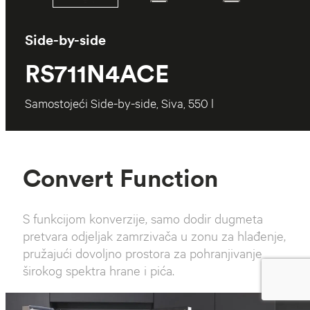
Side-by-side
RS711N4ACE
Samostojeći Side-by-side, Siva, 550 l
Convert Function
S funkcijom konverzije, samo dodir dugmeta
pretvara odjeljak zamrzivača u zonu za hlađenje,
pružajući dovoljno prostora za pohranjivanje
širokog spektra hrane i pića.