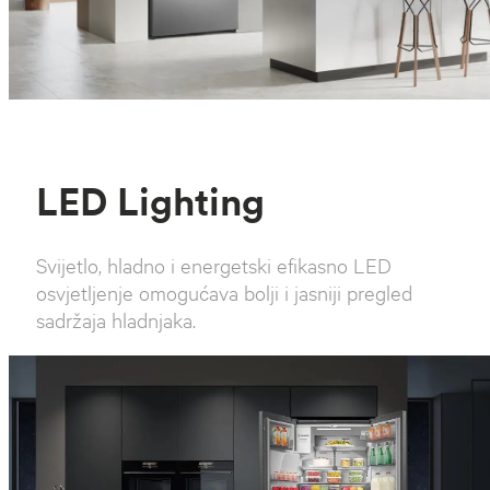
LED Lighting
Svijetlo, hladno i energetski efikasno LED
osvjetljenje omogućava bolji i jasniji pregled
sadržaja hladnjaka.