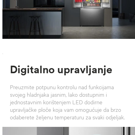
`
Digitalno upravljanje
Preuzmite potpunu kontrolu nad funkcijama
svojeg hladnjaka jasnim, lako dostupnim i
jednostavnim korištenjem LED dodirne
upravljačke ploče koja vam omogućuje da brzo
odaberete željenu temperaturu za svaki odjeljak.