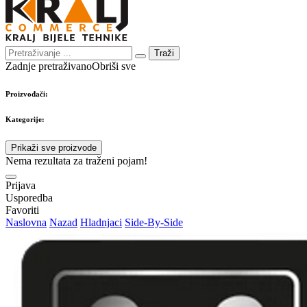
Traži
Zadnje pretraživano
Obriši sve
Proizvođači:
Kategorije:
Prikaži sve proizvode
Nema rezultata za traženi pojam!
Prijava
Usporedba
Favoriti
Naslovna
Nazad
Hladnjaci
Side-By-Side