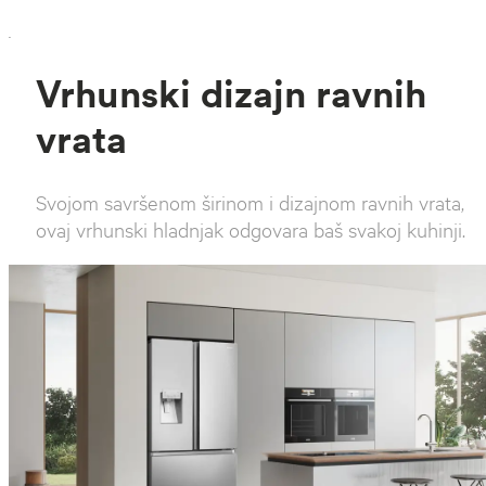
`
Vrhunski dizajn ravnih
vrata
Svojom savršenom širinom i dizajnom ravnih vrata,
ovaj vrhunski hladnjak odgovara baš svakoj kuhinji.