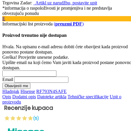
Trgovina Zadar:
Artikl uz narudžbu, postavite upit
*informacija o raspoloživosti je promjenjiva i ne predstavlja
obvezujuću ponudu
E
Informacijski list proizvoda
(
preuzmi PDF
)
Proizvod trenutno nije dostupan
Hvala. Na upisanu e-mail adresu dobiti ćete obavijest kada proizvod
ponovno postane dostupan.
Greška! Provjerite unesene podatke.
Upišite email na koji ćemo Vam javiti kada proizvod postane ponovn
dostupan.
Email
Obavijesti me
Hladnjak
Hisense
RF793N4SAFE
Opis
Dodatni opis
Datoteke artikla
Tehničke specifikacije
Upit o
proizvodu
Recenzije kupaca
(5)