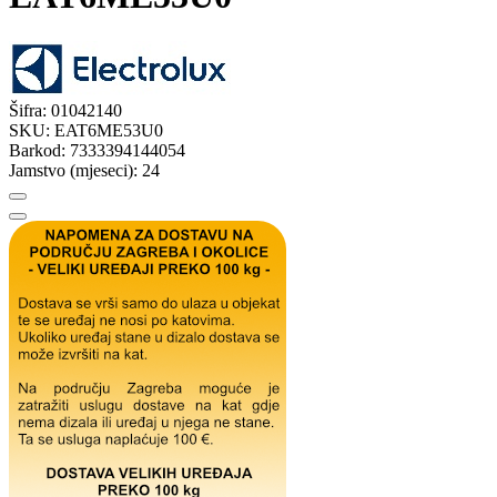
Šifra:
01042140
SKU:
EAT6ME53U0
Barkod:
7333394144054
Jamstvo (mjeseci):
24