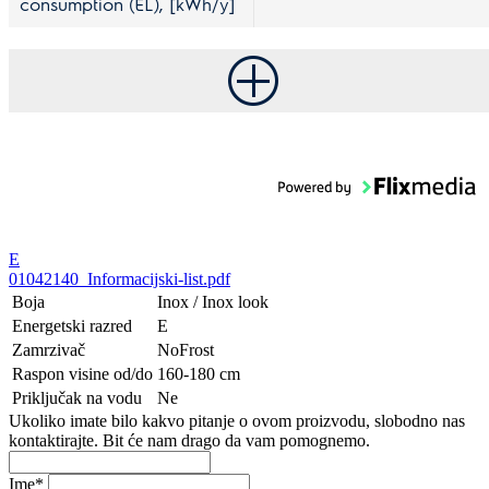
consumption (EL), [kWh/y]
E
01042140_Informacijski-list.pdf
Boja
Inox / Inox look
Energetski razred
E
Zamrzivač
NoFrost
Raspon visine od/do
160-180 cm
Priključak na vodu
Ne
Ukoliko imate bilo kakvo pitanje o ovom proizvodu, slobodno nas
kontaktirajte. Bit će nam drago da vam pomognemo.
Ime
*