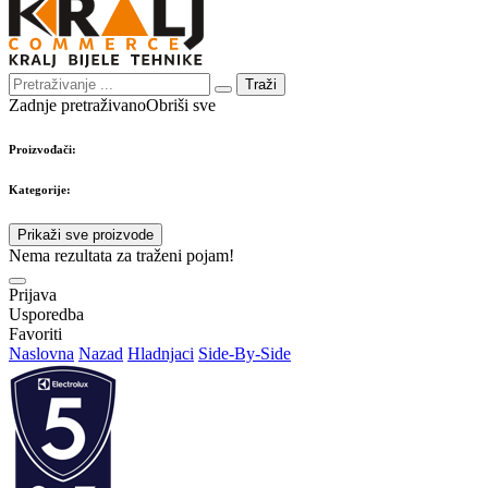
Traži
Zadnje pretraživano
Obriši sve
Proizvođači:
Kategorije:
Prikaži sve proizvode
Nema rezultata za traženi pojam!
Prijava
Usporedba
Favoriti
Naslovna
Nazad
Hladnjaci
Side-By-Side