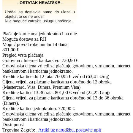
Plaćanje karticama jednokratno i na rate
Moguća dostava za RH
Moguć povrat robe unutar 14 dana
801,00 €
Pregled vrsta plaćanja
Gotovina / Internet bankarstvo:
720,90 €
Gotovinska cijena vrijedi za plaćanje gotovinom, virmanom, internet
bankarstvom i karticama jednokratno.
Kreditne kartice do 12 rata:
760,95 €
već od (63,41 €/mj)
Cijena vrijedi za plaćanje karticama obročno do 12 obroka
(Mastercard, Visa, Diners, Premium Visa).
Kreditne kartice 13-36 rata:
801,00 €
već od (22,25 €/mj)
Cijena vrijedi za plaćanje karticama obročno od 13 do 36 obroka
(Diners).
Kreditne kartice jednokratno:
720,90 €
Gotovinska cijena vrijedi za plaćanje gotovinom, virmanom, internet
bankarstvom i karticama jednokratno.
Dostupnost
Trgovina Zagreb:
Artikl uz narudžbu, postavite upit