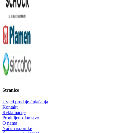
Stranice
Uvjeti prodaje / plaćanja
Kontakt
Reklamacije
Produljeno Jamstvo
O nama
Načini isporuke