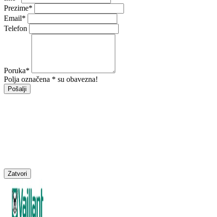
Prezime
*
Email
*
Telefon
Poruka
*
Polja označena * su obavezna!
Pošalji
Zatvori