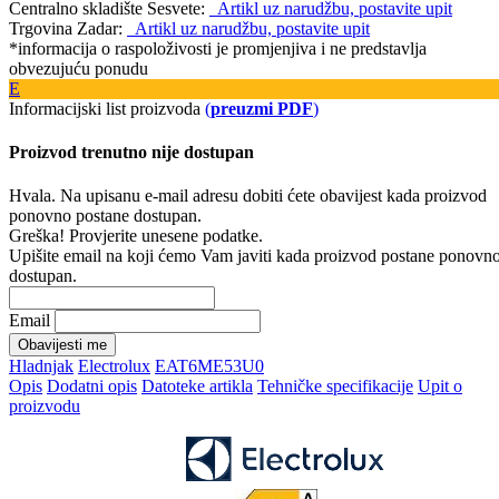
Centralno skladište Sesvete:
Artikl uz narudžbu, postavite upit
Trgovina Zadar:
Artikl uz narudžbu, postavite upit
*informacija o raspoloživosti je promjenjiva i ne predstavlja
obvezujuću ponudu
E
Informacijski list proizvoda
(
preuzmi PDF
)
Proizvod trenutno nije dostupan
Hvala. Na upisanu e-mail adresu dobiti ćete obavijest kada proizvod
ponovno postane dostupan.
Greška! Provjerite unesene podatke.
Upišite email na koji ćemo Vam javiti kada proizvod postane ponovn
dostupan.
Email
Obavijesti me
Hladnjak
Electrolux
EAT6ME53U0
Opis
Dodatni opis
Datoteke artikla
Tehničke specifikacije
Upit o
proizvodu