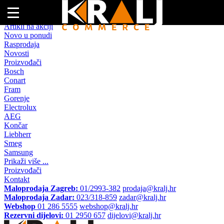
Naslovna
Artikli na akciji
Novo u ponudi
Rasprodaja
Novosti
Proizvođači
Bosch
Conart
Fram
Gorenje
Electrolux
AEG
Končar
Liebherr
Smeg
Samsung
Prikaži više ...
Proizvođači
Kontakt
Maloprodaja Zagreb:
01/2993-382
prodaja@kralj.hr
Maloprodaja Zadar:
023/318-859
zadar@kralj.hr
Webshop
01 286 5555
webshop@kralj.hr
Rezervni dijelovi:
01 2950 657
dijelovi@kralj.hr