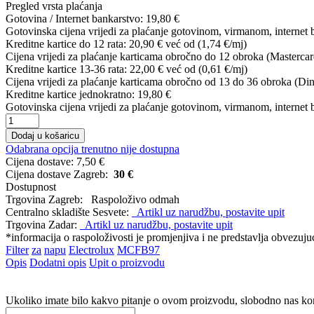
Pregled vrsta plaćanja
Gotovina / Internet bankarstvo:
19,80 €
Gotovinska cijena vrijedi za plaćanje gotovinom, virmanom, internet 
Kreditne kartice do 12 rata:
20,90 €
već od (1,74 €/mj)
Cijena vrijedi za plaćanje karticama obročno do 12 obroka (Mastercar
Kreditne kartice 13-36 rata:
22,00 €
već od (0,61 €/mj)
Cijena vrijedi za plaćanje karticama obročno od 13 do 36 obroka (Din
Kreditne kartice jednokratno:
19,80 €
Gotovinska cijena vrijedi za plaćanje gotovinom, virmanom, internet 
Dodaj u košaricu
Odabrana opcija trenutno nije dostupna
Cijena dostave:
7,50 €
Cijena dostave Zagreb:
30 €
Dostupnost
Trgovina Zagreb:
Raspoloživo odmah
Centralno skladište Sesvete:
Artikl uz narudžbu, postavite upit
Trgovina Zadar:
Artikl uz narudžbu, postavite upit
*informacija o raspoloživosti je promjenjiva i ne predstavlja obvezu
Filter
za
napu
Electrolux
MCFB97
Opis
Dodatni opis
Upit o proizvodu
Ukoliko imate bilo kakvo pitanje o ovom proizvodu, slobodno nas ko