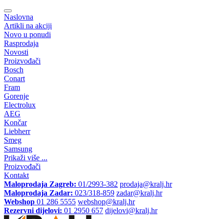
Naslovna
Artikli na akciji
Novo u ponudi
Rasprodaja
Novosti
Proizvođači
Bosch
Conart
Fram
Gorenje
Electrolux
AEG
Končar
Liebherr
Smeg
Samsung
Prikaži više ...
Proizvođači
Kontakt
Maloprodaja Zagreb:
01/2993-382
prodaja@kralj.hr
Maloprodaja Zadar:
023/318-859
zadar@kralj.hr
Webshop
01 286 5555
webshop@kralj.hr
Rezervni dijelovi:
01 2950 657
dijelovi@kralj.hr