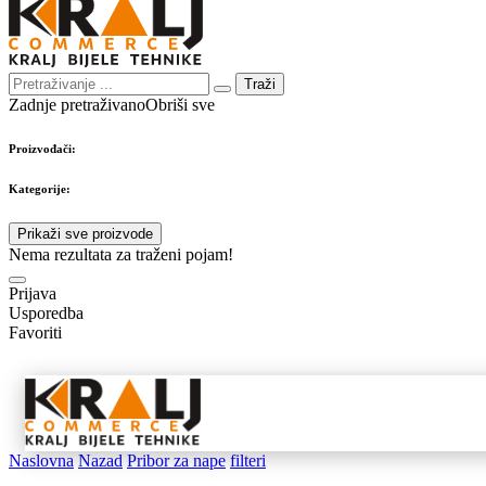
Traži
Zadnje pretraživano
Obriši sve
Proizvođači:
Kategorije:
Prikaži sve proizvode
Nema rezultata za traženi pojam!
Prijava
Usporedba
Favoriti
Samostojeći
Ugradbeni
Nape 
aparati
aparati
pribo
Naslovna
Nazad
Pribor za nape
filteri