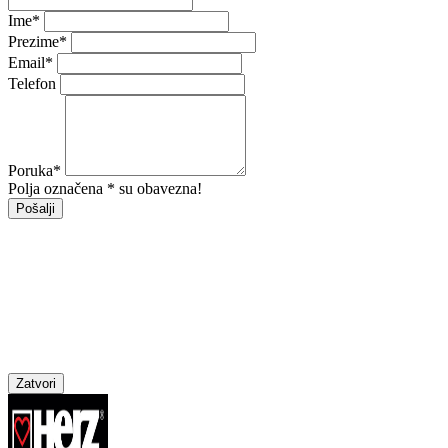
Ime
*
Prezime
*
Email
*
Telefon
Poruka
*
Polja označena * su obavezna!
Pošalji
Zatvori