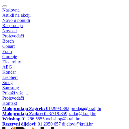
Naslovna
Artikli na akciji
Novo u ponudi
Rasprodaja
Novosti
Proizvođači
Bosch
Conart
Fram
Gorenje
Electrolux
AEG
Končar
Liebherr
Smeg
Samsung
Prikaži više ...
Proizvođači
Kontakt
Maloprodaja Zagreb:
01/2993-382
prodaja@kralj.hr
Maloprodaja Zadar:
023/318-859
zadar@kralj.hr
Webshop
01 286 5555
webshop@kralj.hr
Rezervni dijelovi:
01 2950 657
dijelovi@kralj.hr