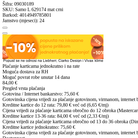
Šifra:
09030189
SKU:
Samo L 629174 mat crni
Barkod:
4014949785801
Jamstvo (mjeseci):
24
Plaćanje karticama jednokratno i na rate
Moguća dostava za RH
Moguć povrat robe unutar 14 dana
84,00 €
Pregled vrsta plaćanja
Gotovina / Internet bankarstvo:
75,60 €
Gotovinska cijena vrijedi za plaćanje gotovinom, virmanom, internet 
Kreditne kartice do 12 rata:
79,80 €
već od (6,65 €/mj)
Cijena vrijedi za plaćanje karticama obročno do 12 obroka (Mastercar
Kreditne kartice 13-36 rata:
84,00 €
već od (2,33 €/mj)
Cijena vrijedi za plaćanje karticama obročno od 13 do 36 obroka (Din
Kreditne kartice jednokratno:
75,60 €
Gotovinska cijena vrijedi za plaćanje gotovinom, virmanom, internet 