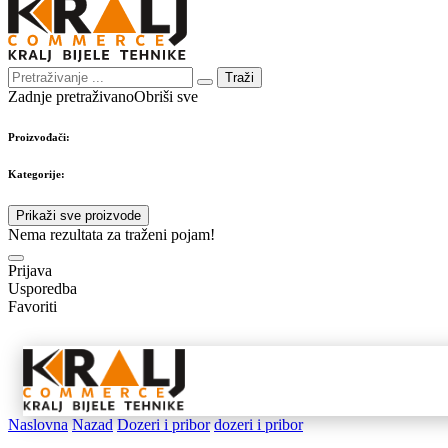
Traži
Zadnje pretraživano
Obriši sve
Proizvođači:
Kategorije:
Prikaži sve proizvode
Nema rezultata za traženi pojam!
Prijava
Usporedba
Favoriti
Samostojeći
Ugradbeni
Nape 
aparati
aparati
pribo
Naslovna
Nazad
Dozeri i pribor
dozeri i pribor