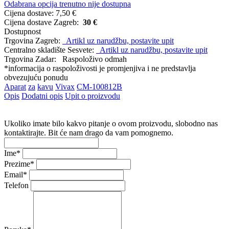
Odabrana opcija trenutno nije dostupna
Cijena dostave:
7,50 €
Cijena dostave Zagreb:
30 €
Dostupnost
Trgovina Zagreb:
Artikl uz narudžbu, postavite upit
Centralno skladište Sesvete:
Artikl uz narudžbu, postavite upit
Trgovina Zadar:
Raspoloživo odmah
*informacija o raspoloživosti je promjenjiva i ne predstavlja
obvezujuću ponudu
Aparat
za
kavu
Vivax
CM-100812B
Opis
Dodatni opis
Upit o proizvodu
Ukoliko imate bilo kakvo pitanje o ovom proizvodu, slobodno nas
kontaktirajte. Bit će nam drago da vam pomognemo.
Ime
*
Prezime
*
Email
*
Telefon