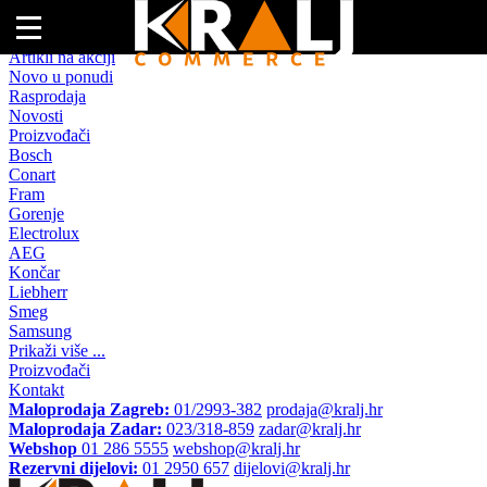
Naslovna
Artikli na akciji
Novo u ponudi
Rasprodaja
Novosti
Proizvođači
Bosch
Conart
Fram
Gorenje
Electrolux
AEG
Končar
Liebherr
Smeg
Samsung
Prikaži više ...
Proizvođači
Kontakt
Maloprodaja Zagreb:
01/2993-382
prodaja@kralj.hr
Maloprodaja Zadar:
023/318-859
zadar@kralj.hr
Webshop
01 286 5555
webshop@kralj.hr
Rezervni dijelovi:
01 2950 657
dijelovi@kralj.hr