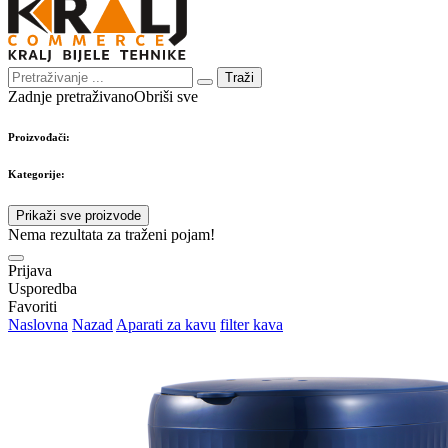
Traži
Zadnje pretraživano
Obriši sve
Proizvođači:
Kategorije:
Prikaži sve proizvode
Nema rezultata za traženi pojam!
Prijava
Usporedba
Favoriti
Naslovna
Nazad
Aparati za kavu
filter kava