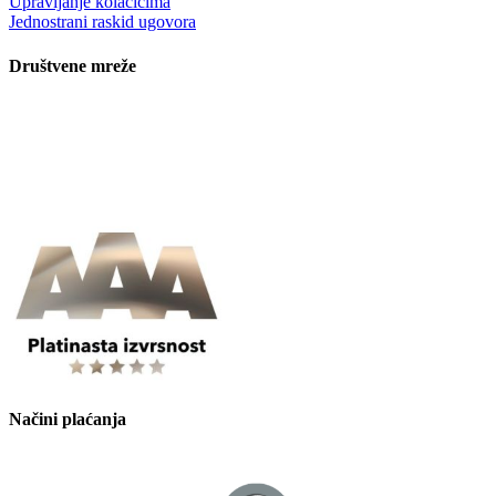
Upravljanje kolačićima
Jednostrani raskid ugovora
Društvene mreže
Načini plaćanja