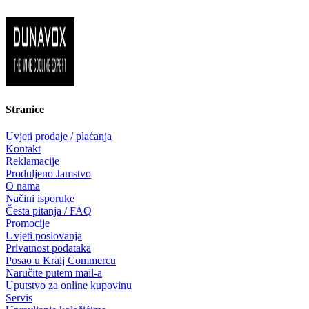
Stranice
Uvjeti prodaje / plaćanja
Kontakt
Reklamacije
Produljeno Jamstvo
O nama
Načini isporuke
Česta pitanja / FAQ
Promocije
Uvjeti poslovanja
Privatnost podataka
Posao u Kralj Commercu
Naručite putem mail-a
Uputstvo za online kupovinu
Servis