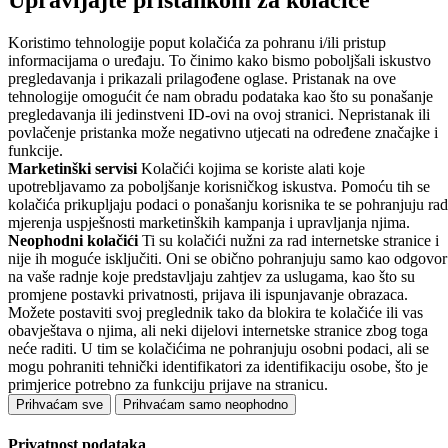
Upravljajte pristankom za kolačiće
Koristimo tehnologije poput kolačića za pohranu i/ili pristup
informacijama o uređaju. To činimo kako bismo poboljšali iskustvo
pregledavanja i prikazali prilagođene oglase. Pristanak na ove
tehnologije omogućit će nam obradu podataka kao što su ponašanje
pregledavanja ili jedinstveni ID-ovi na ovoj stranici. Nepristanak ili
povlačenje pristanka može negativno utjecati na određene značajke i
funkcije.
Marketinški servisi
Kolačići kojima se koriste alati koje
upotrebljavamo za poboljšanje korisničkog iskustva. Pomoću tih se
kolačića prikupljaju podaci o ponašanju korisnika te se pohranjuju rad
mjerenja uspješnosti marketinških kampanja i upravljanja njima.
Neophodni kolačići
Ti su kolačići nužni za rad internetske stranice i
nije ih moguće isključiti. Oni se obično pohranjuju samo kao odgovor
na vaše radnje koje predstavljaju zahtjev za uslugama, kao što su
promjene postavki privatnosti, prijava ili ispunjavanje obrazaca.
Možete postaviti svoj preglednik tako da blokira te kolačiće ili vas
obavještava o njima, ali neki dijelovi internetske stranice zbog toga
neće raditi. U tim se kolačićima ne pohranjuju osobni podaci, ali se
mogu pohraniti tehnički identifikatori za identifikaciju osobe, što je
primjerice potrebno za funkciju prijave na stranicu.
Prihvaćam sve
Prihvaćam samo neophodno
Privatnost podataka