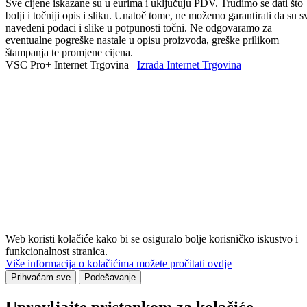
Sve cijene iskazane su u eurima i uključuju PDV. Trudimo se dati što
bolji i točniji opis i sliku. Unatoč tome, ne možemo garantirati da su s
navedeni podaci i slike u potpunosti točni. Ne odgovaramo za
eventualne pogreške nastale u opisu proizvoda, greške prilikom
štampanja te promjene cijena.
VSC Pro+ Internet Trgovina
Izrada Internet Trgovina
Web koristi kolačiće kako bi se osiguralo bolje korisničko iskustvo i
funkcionalnost stranica.
Više informacija o kolačićima možete pročitati ovdje
Prihvaćam sve
Podešavanje